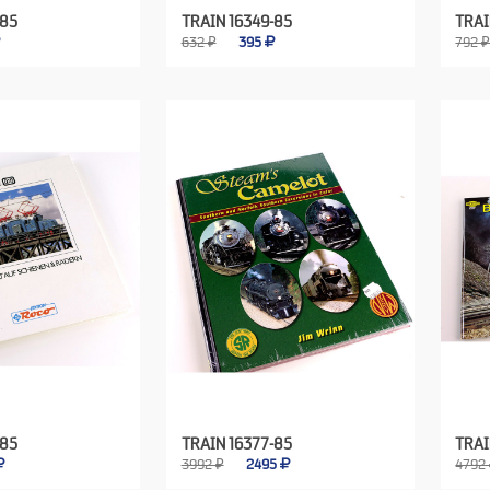
-85
TRAIN 16349-85
TRAI
632 ₽
395
792 
-85
TRAIN 16377-85
TRAI
3992 ₽
2495
4792