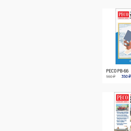
PECO PB-66
560 ₽
350