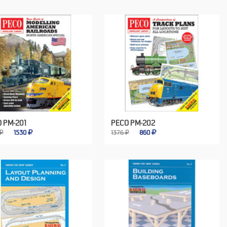
 PM-201
PECO PM-202
 ₽
1530
1376 ₽
860