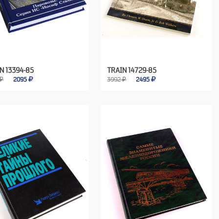
N 13394-85
TRAIN 14729-85
 ₽
2095
3992 ₽
2495