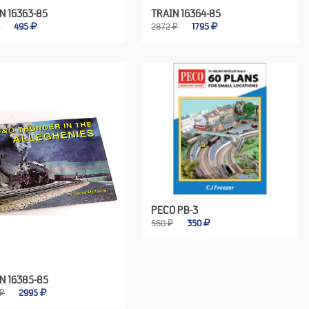
N 16363-85
TRAIN 16364-85
₽
495
2872 ₽
1795
PECO PB-3
560 ₽
350
N 16385-85
 ₽
2995