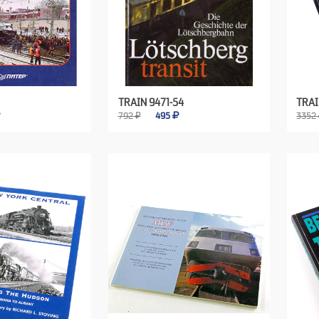
TRAIN 9471-54
TRAI
792 ₽
495
3352