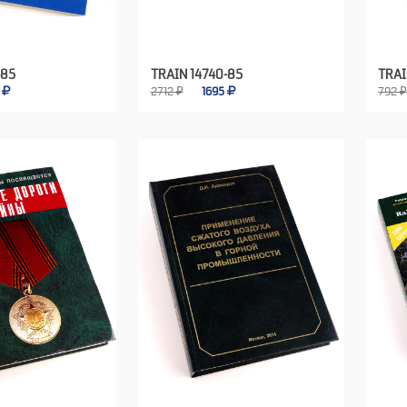
-85
TRAIN 14740-85
TRAI
5
2712 ₽
1695
792 