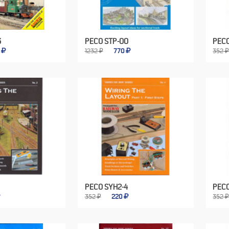
3
PECO STP-OO
PECO
0
1232 ₽
770
352 
PECO SYH2-4
PECO
352 ₽
220
352 