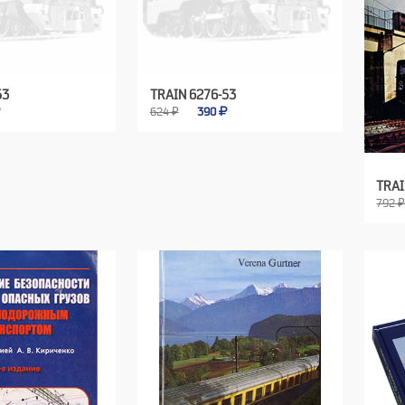
53
TRAIN 6276-53
624 ₽
390
TRAI
792 