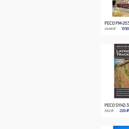
PECO PM-20
2448 ₽
153
PECO SYH2-3
352 ₽
220