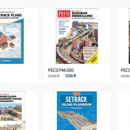
PECO PM-200
PECO
2448 ₽
1530
2448