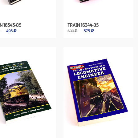
N 16343-85
TRAIN 16344-85
₽
495
600 ₽
375