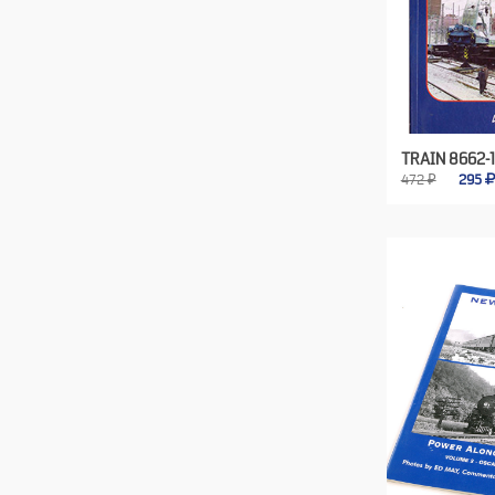
TRAIN 8662-1
472 ₽
295