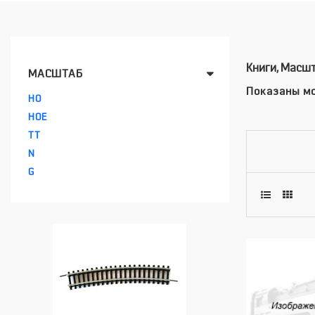
Книги, Масш
МАСШТАБ
Показаны мо
HO
HOE
TT
N
G