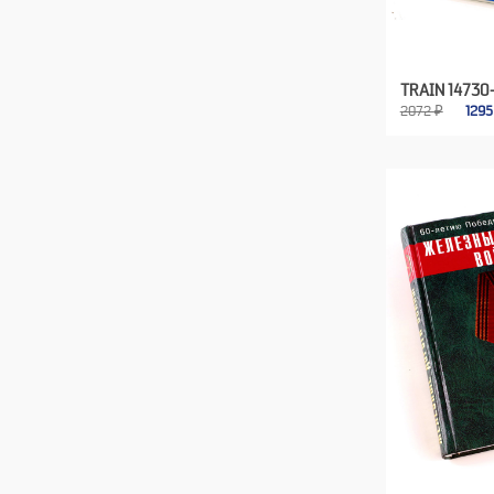
TRAIN 14730
2072 ₽
129