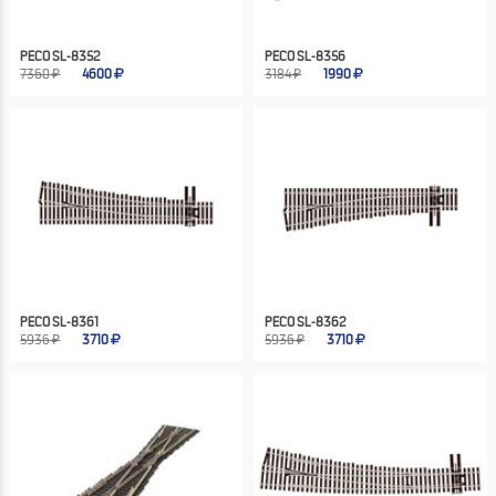
PECO SL-8352
PECO SL-8356
7360 ₽
4600
3184 ₽
1990
PECO SL-8361
PECO SL-8362
5936 ₽
3710
5936 ₽
3710