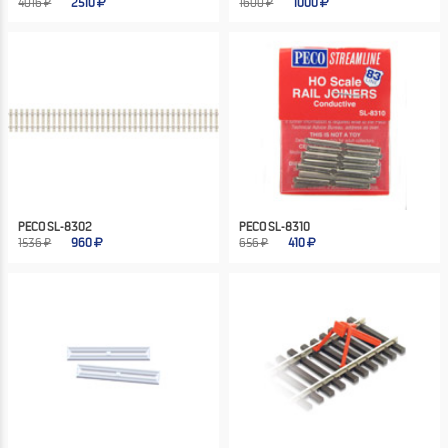
4016 ₽
2510
1600 ₽
1000
PECO SL-8302
PECO SL-8310
1536 ₽
960
656 ₽
410