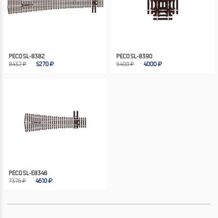
PECO SL-8382
PECO SL-8390
8432 ₽
5270
6400 ₽
4000
PECO SL-E8348
7376 ₽
4610