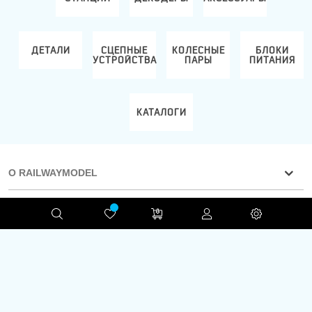
РЫ
ДЕТАЛИ
СЦЕПНЫЕ
КОЛЕСНЫЕ
БЛОКИ
УСТРОЙСТВА
ПАРЫ
ПИТАНИЯ
КАТАЛОГИ
О RAILWAYMODEL
ИНФОРМАЦИЯ
БЫСТРЫЕ ССЫЛКИ
Конфиденциальность
RAILWAYMODEL.COM ©2001-2026