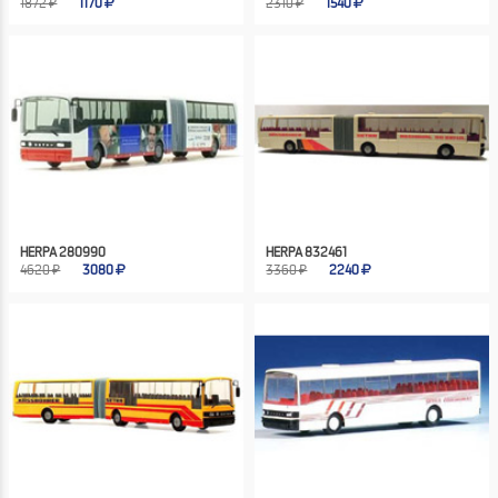
1872 ₽
1170
2310 ₽
1540
HERPA 280990
HERPA 832461
4620 ₽
3080
3360 ₽
2240