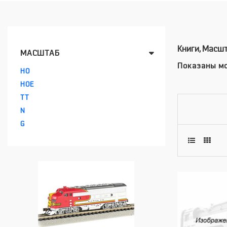
Книги, Масш
МАСШТАБ
Показаны мо
HO
HOE
TT
N
G