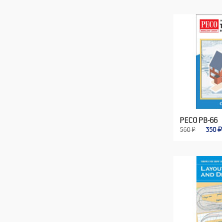
PECO PB-66
560 ₽
350