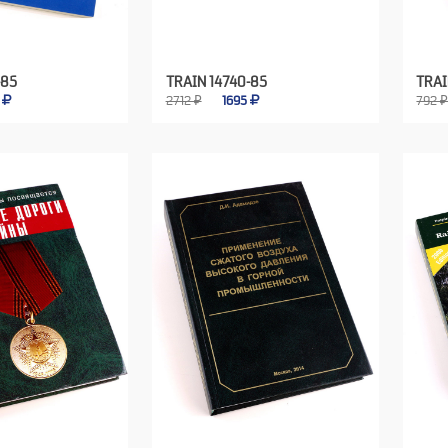
-85
TRAIN 14740-85
TRAI
5
2712 ₽
1695
792 