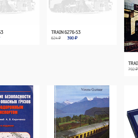
53
TRAIN 6276-53
624 ₽
390
TRAI
792 