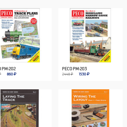
O PM-202
PECO PM-203
₽
860
2448 ₽
1530