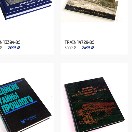
N 13394-85
TRAIN 14729-85
 ₽
2095
3992 ₽
2495