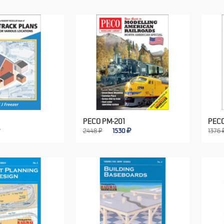
PECO PM-201
PEC
2448 ₽
1530
1376 