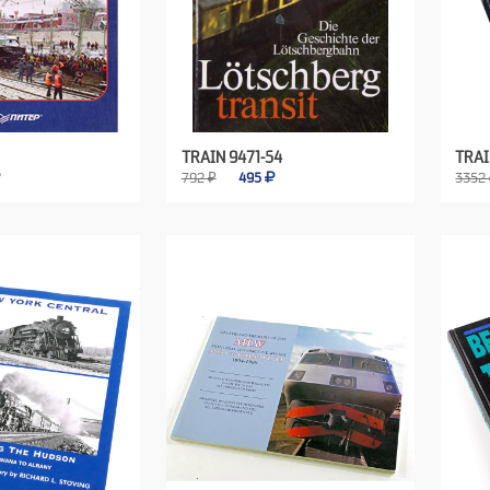
TRAIN 9471-54
TRAI
792 ₽
495
3352