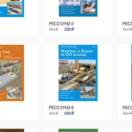
PECO SYH2-2
PECO
352 ₽
220
352 
PECO SYH2-6
PECO
352 ₽
220
352 