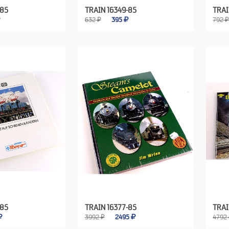
-85
TRAIN 16349-85
TRAI
632 ₽
395
792 
-85
TRAIN 16377-85
TRAI
3992 ₽
2495
4792