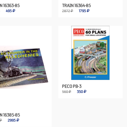
N 16363-85
TRAIN 16364-85
₽
495
2872 ₽
1795
PECO PB-3
560 ₽
350
N 16385-85
 ₽
2995