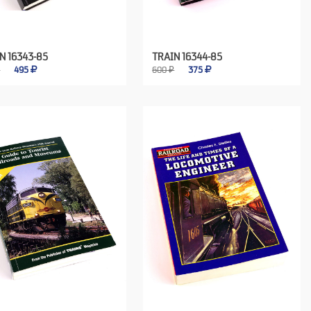
N 16343-85
TRAIN 16344-85
₽
495
600 ₽
375