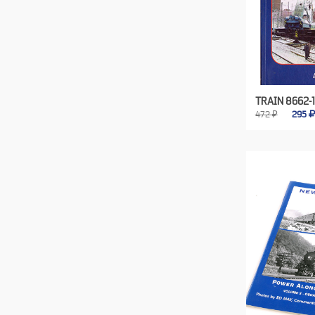
TRAIN 8662-1
472 ₽
295