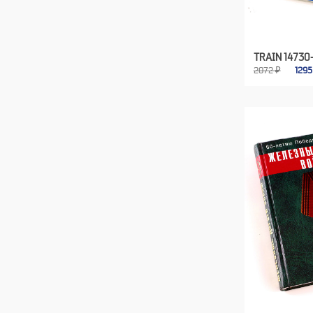
TRAIN 14730
2072 ₽
129