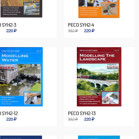
 SYH2-3
PECO SYH2-4
₽
220
352 ₽
220
 SYH2-12
PECO SYH2-13
₽
220
352 ₽
220