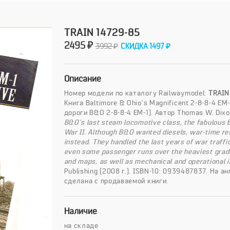
TRAIN 14729-85
2495 ₽
3992 ₽
СКИДКА 1497 ₽
Описание
Номер модели по каталогу Railwaymodel:
TRAIN
Книга Baltimore & Ohio's Magnificent 2-8-8-4 E
дороги B&O 2-8-8-4 EM-1). Автор Thomas W. Dixo
B&O’s last steam locomotive class, the fabulous 
War II. Although B&O wanted diesels, war-time res
instead. They handled the last years of war traffic
even some passenger runs over the heaviest grade
and maps, as well as mechanical and operational i
Publishing (2008 г.). ISBN-10: 0939487837. На 
сделана с продаваемой книги.
Наличие
на складе