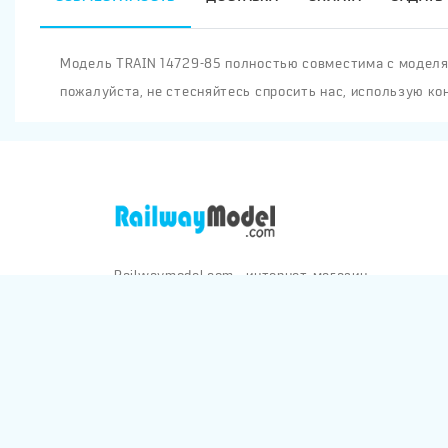
Модель TRAIN 14729-85 полностью совместима с моделям
пожалуйста, не стесняйтесь спросить нас, использую ко
Railwaymodel.com - интернет-магазин
железнодорожных моделей и аксессуаров.
Отправка заказов по всему миру через почту,
Яндекс-Доставку, СДЭК и Боксберри
Конфиденциал
RAILWAYMODEL.COM ©2001-2026