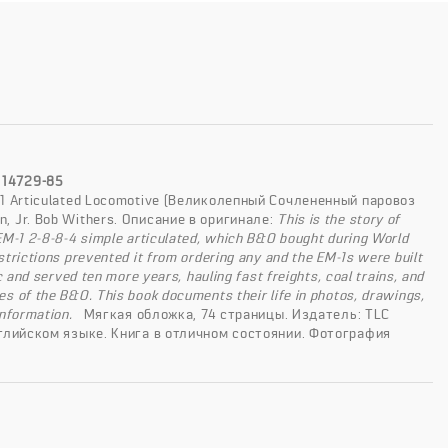
 14729-85
M-1 Articulated Locomotive (Великолепный Сочлененный паровоз
n, Jr. Bob Withers. Описание в оригинале:
This is the story of
EM-1 2-8-8-4 simple articulated, which B&O bought during World
trictions prevented it from ordering any and the EM-1s were built
 and served ten more years, hauling fast freights, coal trains, and
s of the B&O. This book documents their life in photos, drawings,
nformation.
Мягкая обложка, 74 страницы. Издатель: TLC
английском языке. Книга в отличном состоянии. Фотография