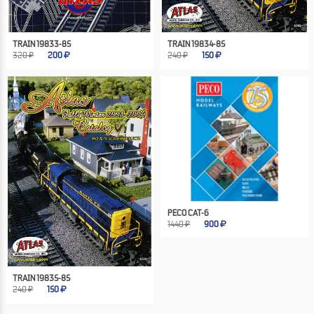
TRAIN 19833-85
TRAIN 19834-85
320 ₽
200
240 ₽
150
PECO CAT-6
1440 ₽
900
TRAIN 19835-85
240 ₽
150