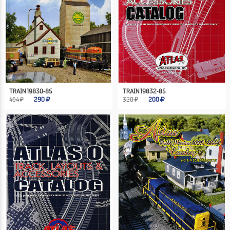
TRAIN 19830-85
TRAIN 19832-85
464 ₽
290
320 ₽
200