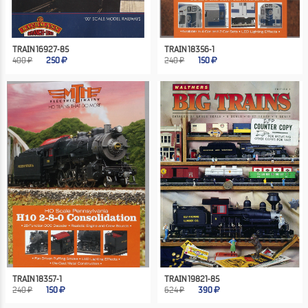
TRAIN 16927-85
TRAIN 18356-1
400 ₽
250
240 ₽
150
TRAIN 18357-1
TRAIN 19821-85
240 ₽
150
624 ₽
390