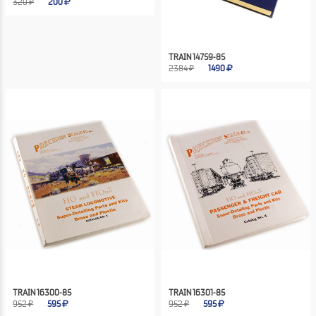
320 ₽
200
TRAIN 14759-85
2384 ₽
1490
TRAIN 16300-85
TRAIN 16301-85
952 ₽
595
952 ₽
595