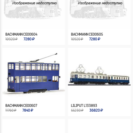
BACHMANN CE00604
BACHMANN CE00605
10920 ₽
7280
10920 ₽
7280
BACHMANN CE00607
LILIPUT L133893
11760 ₽
7840
55230 ₽
36820