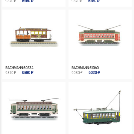
9870 ₽
6580
9870 ₽
6580
BACHMANN 60534
BACHMANN 61040
9870 ₽
6580
9030 ₽
6020