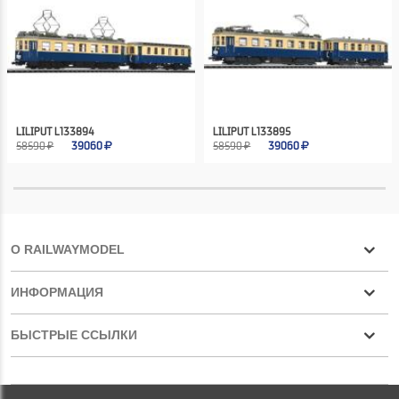
LILIPUT L133894
LILIPUT L133895
58590 ₽
39060
58590 ₽
39060
О RAILWAYMODEL
ИНФОРМАЦИЯ
БЫСТРЫЕ ССЫЛКИ