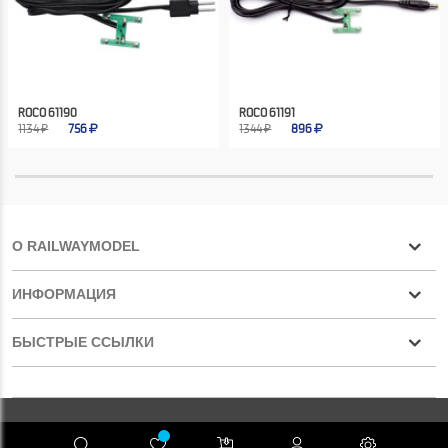
ROCO 61190
ROCO 61191
1134 ₽
756
1344 ₽
896
О RAILWAYMODEL
ИНФОРМАЦИЯ
БЫСТРЫЕ ССЫЛКИ
Конфиденциальность
RAILWAYMODEL.COM ©2001-2026