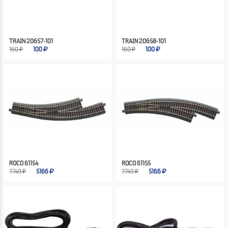
TRAIN 20657-101
TRAIN 20658-101
160 ₽
100
160 ₽
100
ROCO 61154
ROCO 61155
7749 ₽
5166
7749 ₽
5166