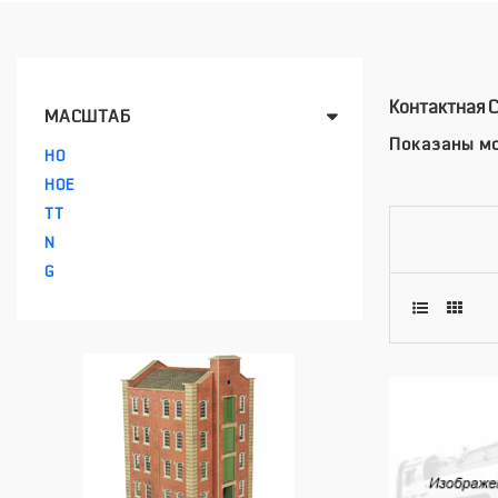
Контактная 
МАСШТАБ
Показаны мо
HO
HOE
TT
N
G