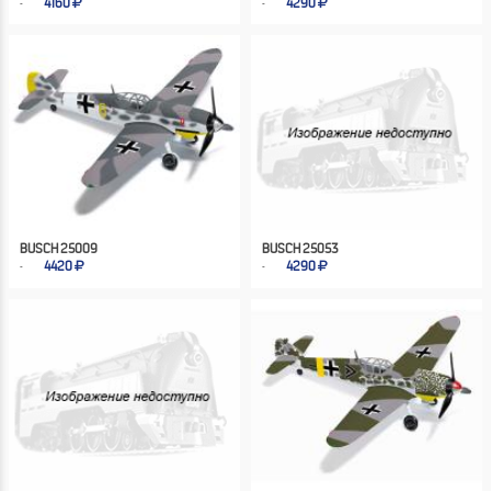
4160
4290
BUSCH 25009
BUSCH 25053
4420
4290