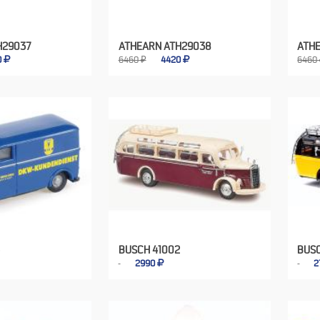
H29037
ATHEARN ATH29038
ATH
0
6460 ₽
4420
6460
BUSCH 41002
BUSC
2990
2