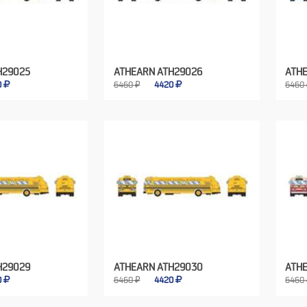
H29025
ATHEARN ATH29026
ATH
0
6460 ₽
4420
6460
H29029
ATHEARN ATH29030
ATHE
0
6460 ₽
4420
6460