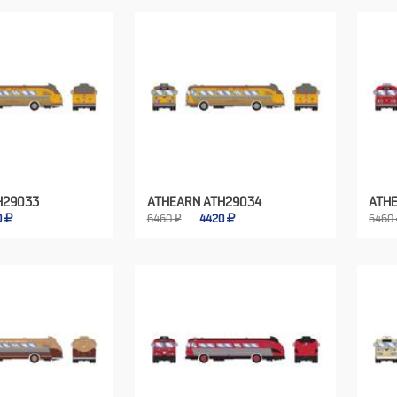
H29033
ATHEARN ATH29034
ATH
0
6460 ₽
4420
6460