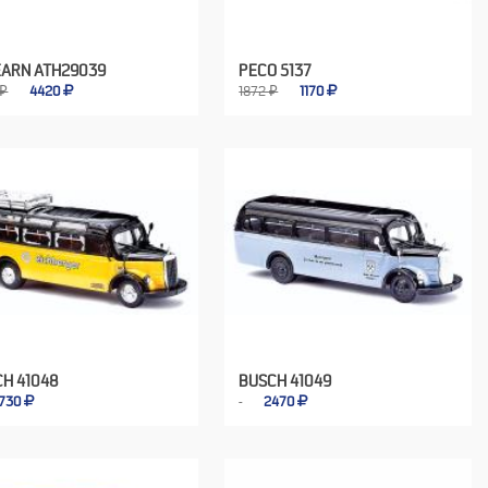
EARN ATH29039
PECO 5137
 ₽
4420
1872 ₽
1170
H 41048
BUSCH 41049
730
2470