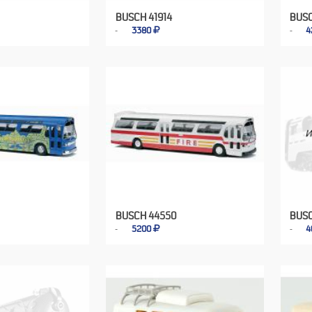
BUSCH 41914
BUSC
3380
4
BUSCH 44550
BUSC
5200
4