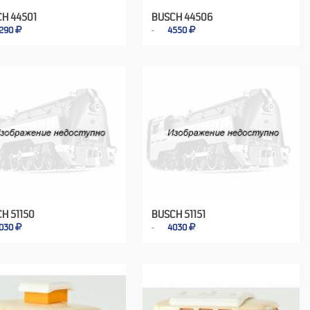
H 44501
BUSCH 44506
290
4550
H 51150
BUSCH 51151
030
4030