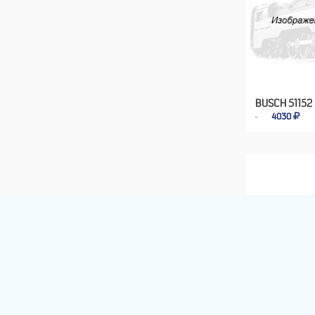
BUSCH 51152
4030
BREKINA 318