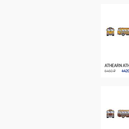
ATHEARN AT
6460 ₽
442