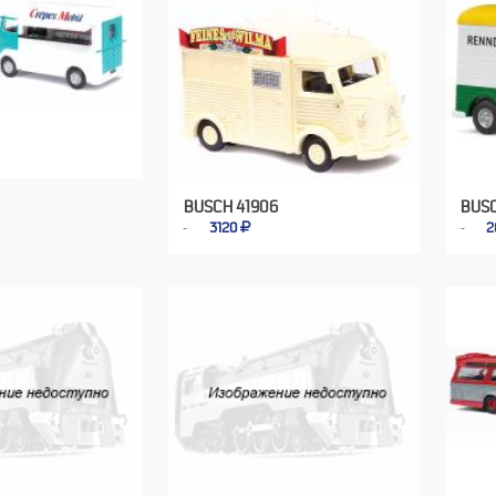
BUSCH 41906
BUSC
3120
2