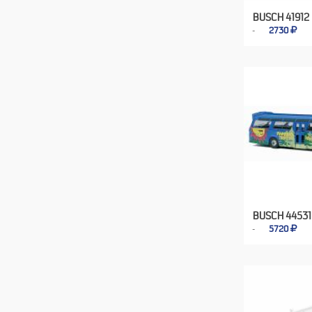
BUSCH 41912
2730
BUSCH 44531
5720