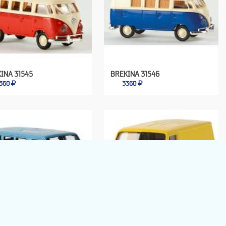
INA 31545
BREKINA 31546
360
3360
INA 34301
BREKINA 34351