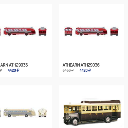
EARN ATH29035
ATHEARN ATH29036
 ₽
4420
6460 ₽
4420