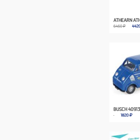
ATHEARN AT
6460 ₽
442
BUSCH 40913
1820