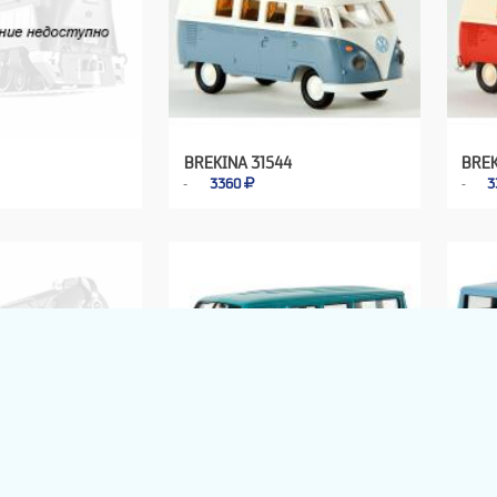
BREKINA 31544
BREK
3360
3
16
BREKINA 34300
BREK