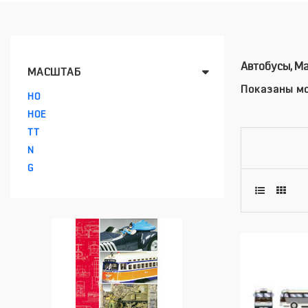
Автобусы, М
МАСШТАБ
Показаны мо
HO
HOE
TT
N
G