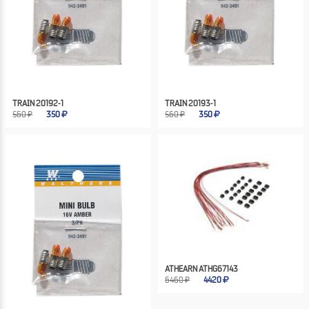
TRAIN 20192-1
TRAIN 20193-1
560 ₽
350
560 ₽
350
ATHEARN ATHG67143
6460 ₽
4420