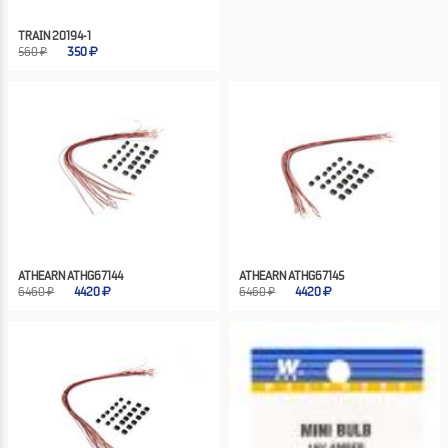
TRAIN 20194-1
560 ₽
350
ATHEARN ATHG67144
ATHEARN ATHG67145
6460 ₽
4420
6460 ₽
4420