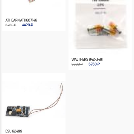
ATHEARN ATHG67146
6460 ₽
4420
WALTHERS 942-3491
9880 ₽
6760
ESU 62499