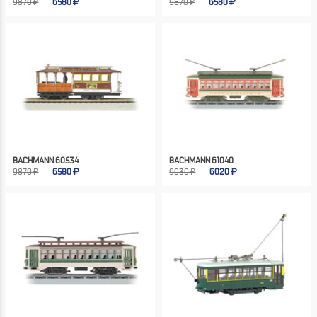
9870 ₽
6580
9870 ₽
6580
BACHMANN 60534
BACHMANN 61040
9870 ₽
6580
9030 ₽
6020