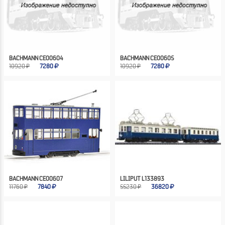
BACHMANN CE00604
BACHMANN CE00605
10920 ₽
7280
10920 ₽
7280
BACHMANN CE00607
LILIPUT L133893
11760 ₽
7840
55230 ₽
36820