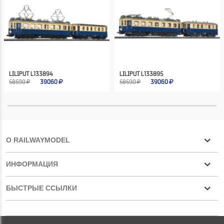
LILIPUT L133894
LILIPUT L133895
58590 ₽
39060
58590 ₽
39060
О RAILWAYMODEL
ИНФОРМАЦИЯ
БЫСТРЫЕ ССЫЛКИ