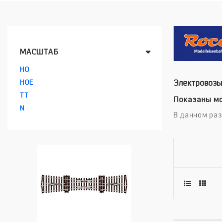
МАСШТАБ
HO
HOE
Электровозы
TT
Показаны мо
N
В данном ра