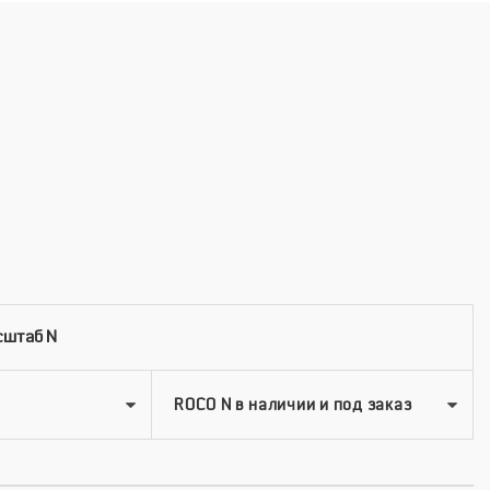
сштаб N