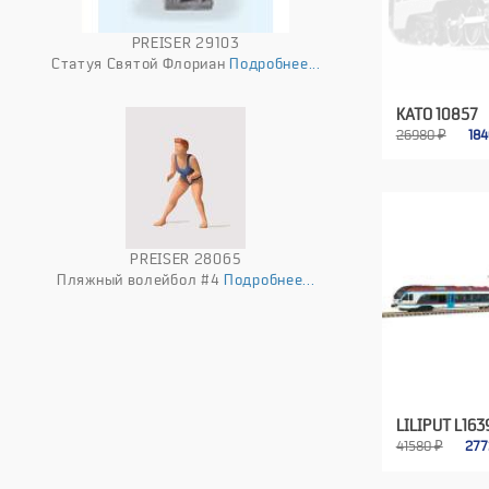
PREISER 29103
Статуя Святой Флориан
Подробнее...
KATO 10857
26980 ₽
18
PREISER 28065
Пляжный волейбол #4
Подробнее...
LILIPUT L163
41580 ₽
27