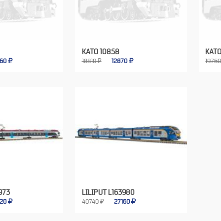
KATO 10858
KATO
460
18810 ₽
12870
19760
973
LILIPUT L163980
720
40740 ₽
27160