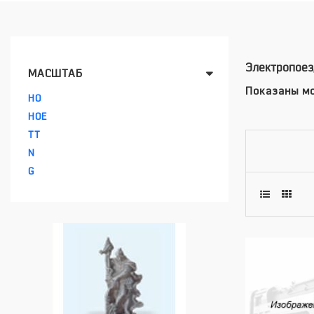
Электропоез
МАСШТАБ
Показаны мо
HO
HOE
TT
N
G