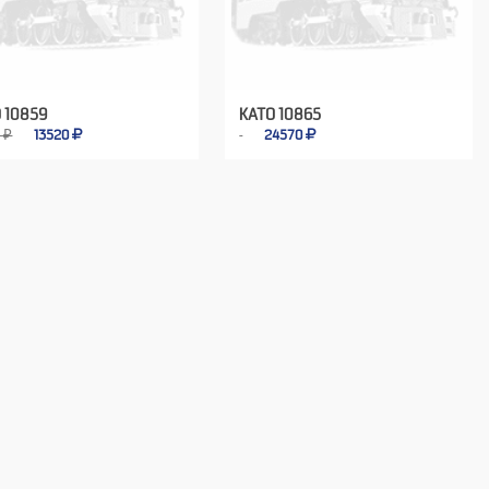
 10859
KATO 10865
 ₽
13520
24570