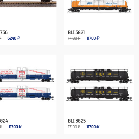
3736
BLI 3821
₽
6240
17100 ₽
11700
3824
BLI 3825
 ₽
11700
17100 ₽
11700