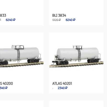
3833
BLI 3834
₽
6240
9120 ₽
6240
S 40200
ATLAS 40201
340
2340