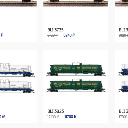
BLI 3735
BLI 
0
9120 ₽
6240
9120 
BLI 3823
BLI 
00
17100 ₽
11700
17100