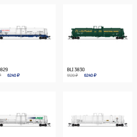
3829
BLI 3830
₽
6240
9120 ₽
6240