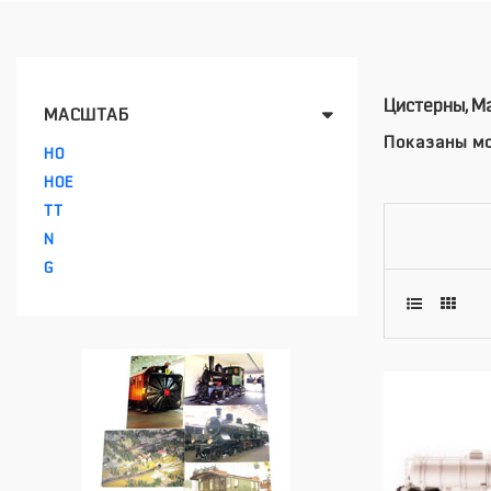
Цистерны, М
МАСШТАБ
Показаны мо
HO
HOE
TT
N
G