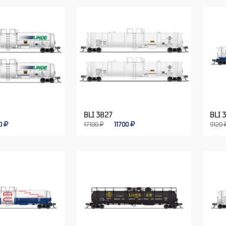
BLI 3827
BLI 
00
17100 ₽
11700
9120 