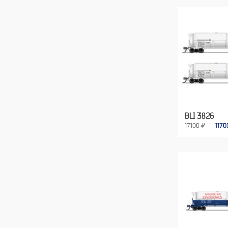
BLI 3826
17100 ₽
117