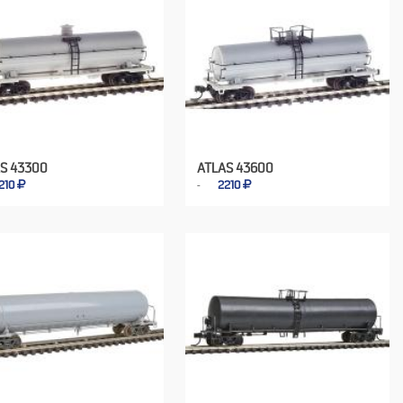
S 43300
ATLAS 43600
210
2210