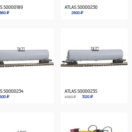
S 50000189
ATLAS 50000230
860
2600
AS 50000234
ATLAS 50000235
600
4560 ₽
3120