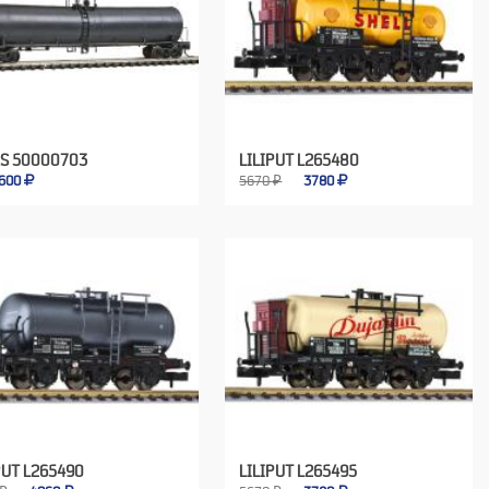
AS 50000703
LILIPUT L265480
600
5670 ₽
3780
PUT L265490
LILIPUT L265495