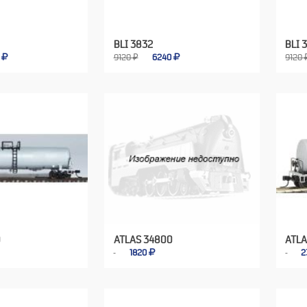
BLI 3832
BLI 
0
9120 ₽
6240
9120 
0
ATLAS 34800
ATLA
1820
2