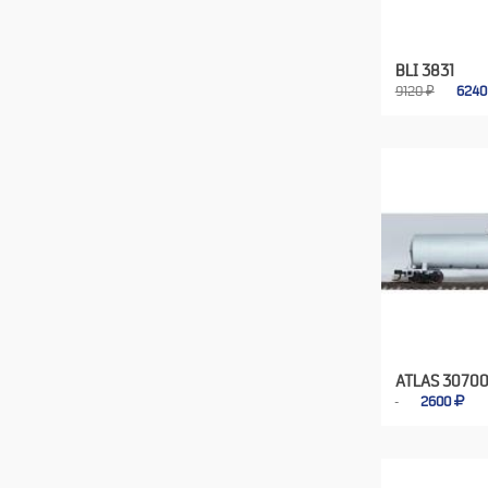
BLI 3831
9120 ₽
624
ATLAS 3070
2600