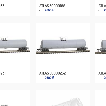
033
ATLAS 50000188
ATLA
2860
2
231
ATLAS 50000232
ATL
2600
2