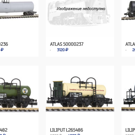
0236
ATLAS 50000237
ATL
0
3120
2
5482
LILIPUT L265486
LILI