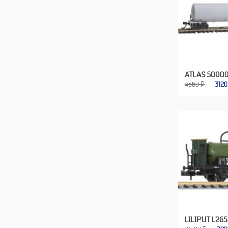
ATLAS 5000
4560 ₽
312
LILIPUT L26