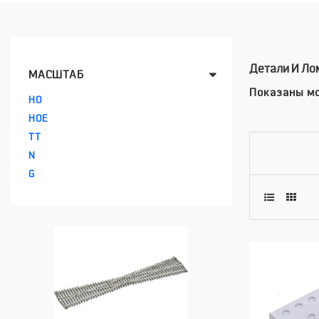
Детали И Ло
МАСШТАБ
Показаны мо
HO
HOE
TT
N
G