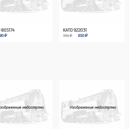
 805174
KATO 922031
90
950 ₽
650