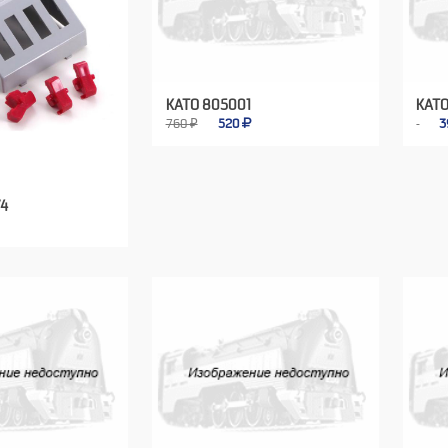
KATO 805001
KATO
760 ₽
520
3
74