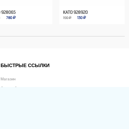
 928065
KATO 928920
₽
780
190 ₽
130
БЫСТРЫЕ ССЫЛКИ
Магазин
Статус Заказа
Отслеживание Продаж