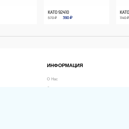
KATO 92410
KATO
570 ₽
390
1140 
ИНФОРМАЦИЯ
О Нас
Оплата
Доставка
Частые Вопросы
ьность