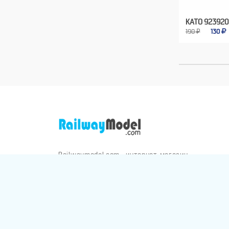
KATO 923920
190 ₽
130
Railwaymodel.com - интернет-магазин
железнодорожных моделей и аксессуаров.
Отправка заказов по всему миру через почту,
Яндекс-Доставку, СДЭК и Боксберри
Конфиденциал
RAILWAYMODEL.COM ©2001-2026