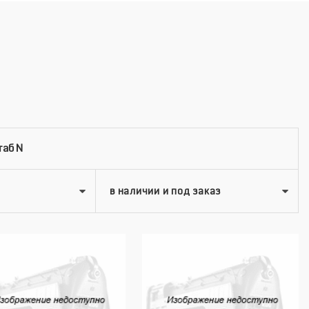
таб N