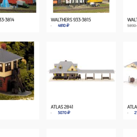
3-3814
WALTHERS 933-3815
WALT
4810
5890
ATLAS 2841
ATLA
5070
2