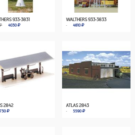
HERS 933-3831
WALTHERS 933-3833
 ₽
4030
4810
S 2842
ATLAS 2843
730
5590