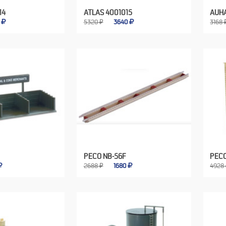
14
ATLAS 4001015
AUH
0
5320 ₽
3640
3168 
PECO NB-56F
PEC
2688 ₽
1680
4928