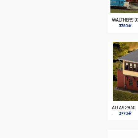
WALTHERS 93
3380
ATLAS 2840
3770