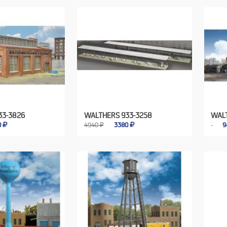
33-3826
WALTHERS 933-3258
WALT
0
4940 ₽
3380
9