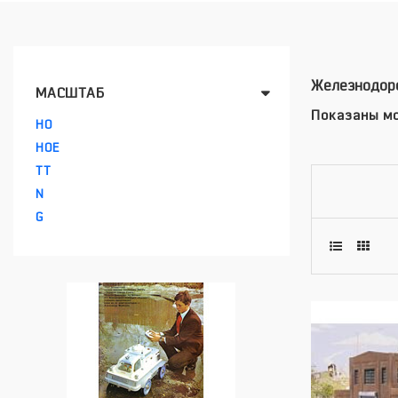
Железнодоро
МАСШТАБ
Показаны мо
HO
HOE
TT
N
G