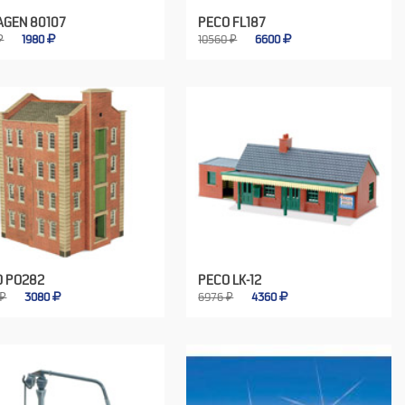
AGEN 80107
PECO FL187
₽
1980
10560 ₽
6600
O PO282
PECO LK-12
 ₽
3080
6976 ₽
4360