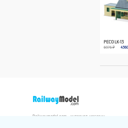
PECO LK-13
6976 ₽
436
Railwaymodel.com - интернет-магазин
железнодорожных моделей и аксессуаров.