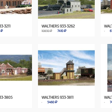
3-3211
WALTHERS 933-3262
WALT
0
10830 ₽
7410
6
33-3805
WALTHERS 933-3811
WALT
5460
7