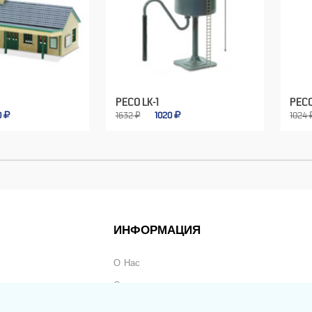
PECO LK-1
PECO
0
1632 ₽
1020
1024 
ИНФОРМАЦИЯ
О Нас
Оплата
Доставка