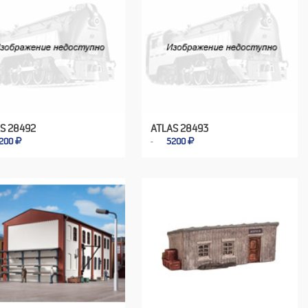
S 28492
ATLAS 28493
200
5200