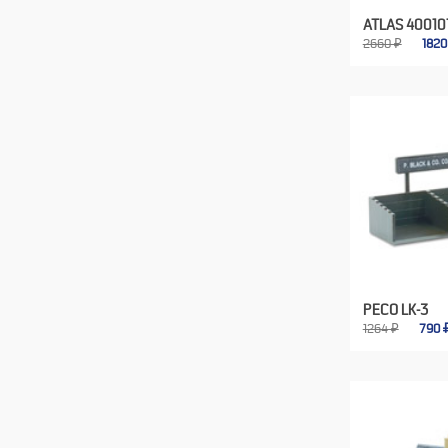
ATLAS 40010
2660 ₽
182
PECO LK-3
1264 ₽
790