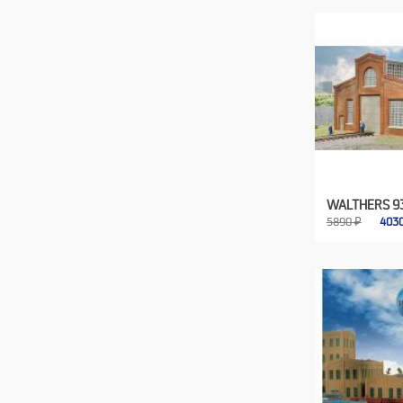
WALTHERS 9
5890 ₽
403