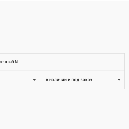
асштаб N