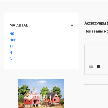
Аксессуары 
МАСШТАБ
Показаны мо
HO
HOE
TT
N
G