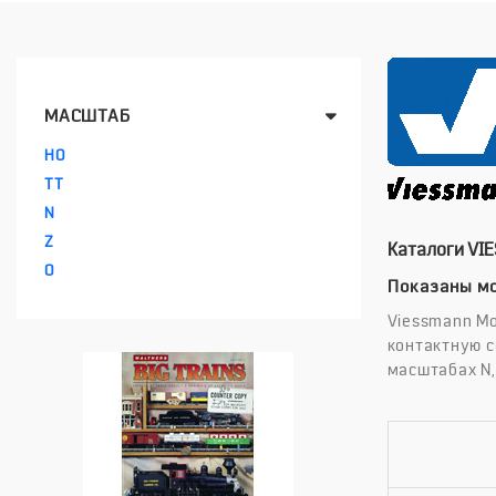
МАСШТАБ
HO
TT
N
Z
Каталоги VI
O
Показаны мо
Viessmann Mo
контактную с
масштабах N, 