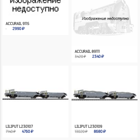
ACCURAIL 9115
2990
ACCURAIL 89111
3420 ₽
2340
LILIPUT L230107
LILIPUT L230109
7140 ₽
4760
13020 ₽
8680