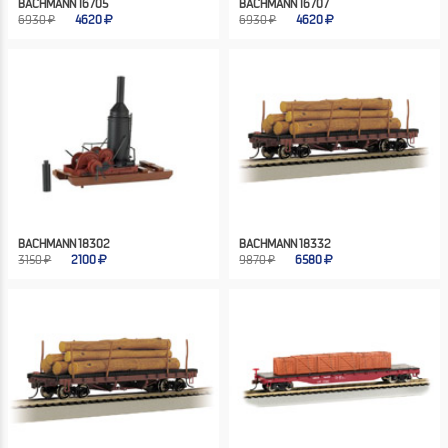
BACHMANN 16705
BACHMANN 16707
6930 ₽
4620
6930 ₽
4620
BACHMANN 18302
BACHMANN 18332
3150 ₽
2100
9870 ₽
6580