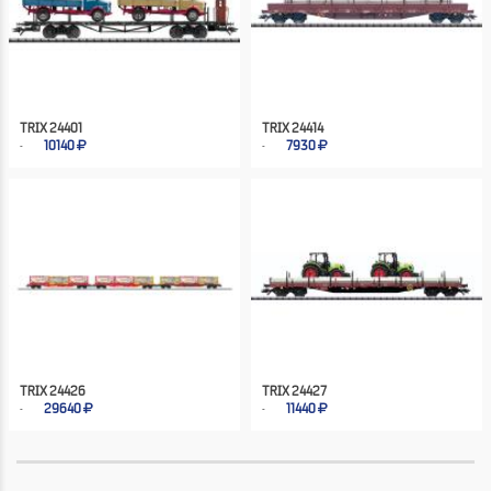
TRIX 24401
TRIX 24414
10140
7930
TRIX 24426
TRIX 24427
29640
11440