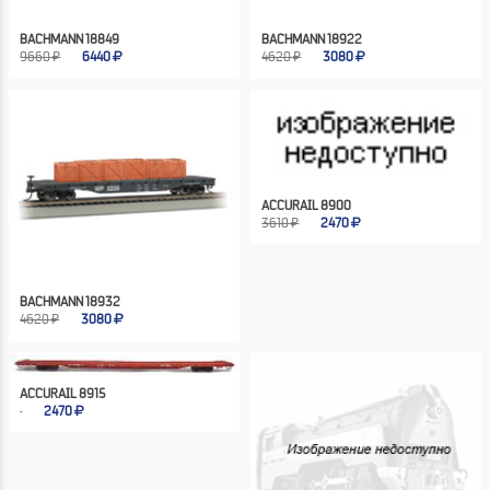
BACHMANN 18849
BACHMANN 18922
9660 ₽
6440
4620 ₽
3080
ACCURAIL 8900
3610 ₽
2470
BACHMANN 18932
4620 ₽
3080
ACCURAIL 8915
2470