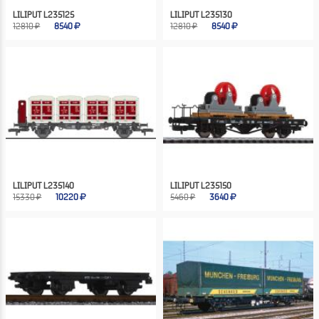
LILIPUT L235125
LILIPUT L235130
12810 ₽
8540
12810 ₽
8540
LILIPUT L235140
LILIPUT L235150
15330 ₽
10220
5460 ₽
3640