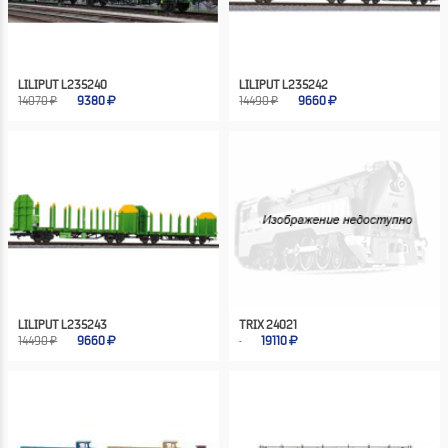
LILIPUT L235240
LILIPUT L235242
14070 ₽
9380
14490 ₽
9660
LILIPUT L235243
TRIX 24021
14490 ₽
9660
19110