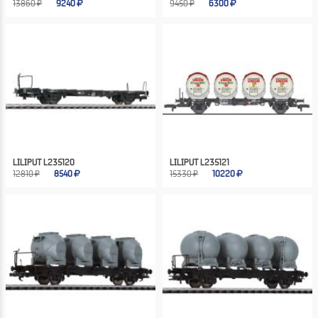
13860 ₽
9240
9450 ₽
6300
LILIPUT L235120
LILIPUT L235121
12810 ₽
8540
15330 ₽
10220