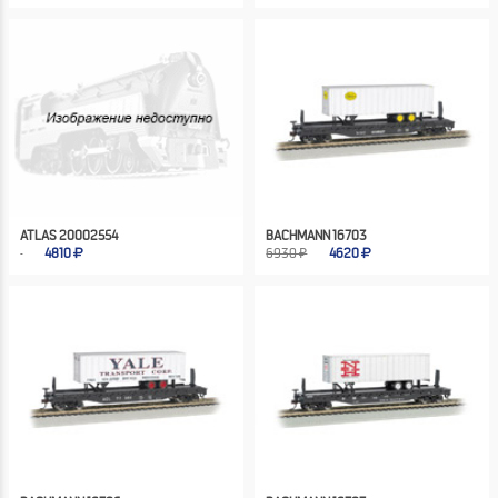
ATLAS 20002554
BACHMANN 16703
4810
6930 ₽
4620