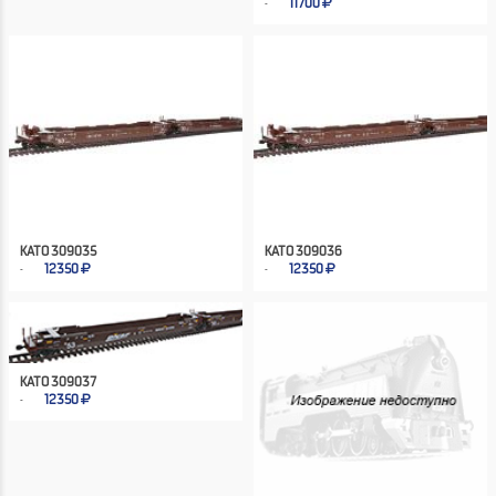
11700
KATO 309035
KATO 309036
12350
12350
KATO 309037
12350