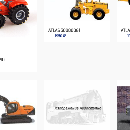
ATLAS 30000081
ATL
1950
1
-90