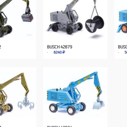
2
BUSCH 42879
BUS
6240
5