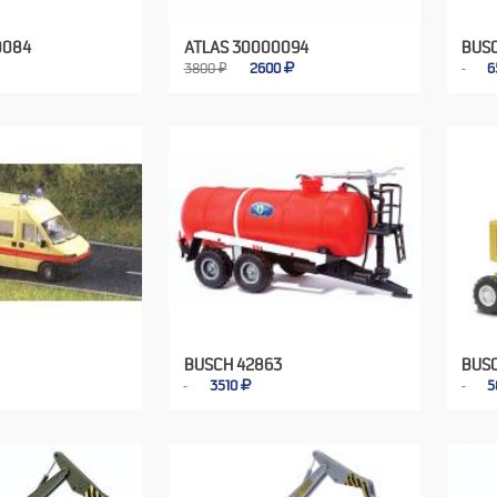
0084
ATLAS 30000094
BUS
3800 ₽
2600
6
BUSCH 42863
BUS
3510
5