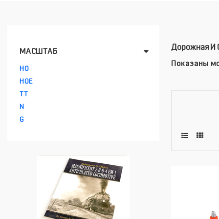
Дорожная И 
МАСШТАБ
Показаны мо
HO
HOE
TT
N
G