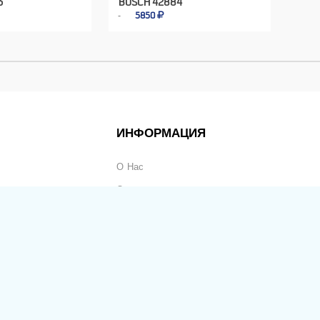
3
BUSCH 42884
5850
ИНФОРМАЦИЯ
О Нас
Оплата
Доставка
Частые Вопросы
ьность