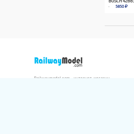
BUSCH 4288
5850
Railwaymodel.com - интернет-магазин
железнодорожных моделей и аксессуаров.
Отправка заказов по всему миру через почту,
Яндекс-Доставку, СДЭК и Боксберри
Конфиденциал
RAILWAYMODEL.COM ©2001-2026