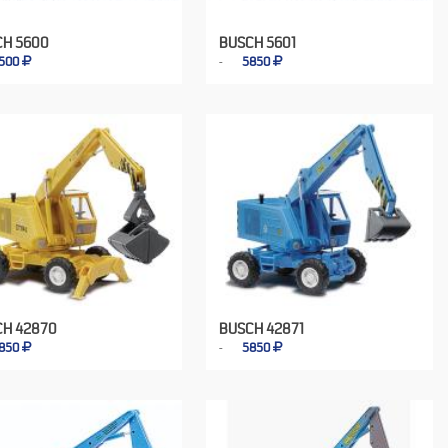
CH 5600
BUSCH 5601
500
5850
CH 42870
BUSCH 42871
850
5850