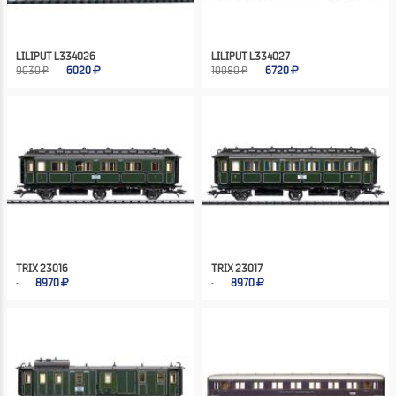
LILIPUT L334026
LILIPUT L334027
9030 ₽
6020
10080 ₽
6720
TRIX 23016
TRIX 23017
8970
8970