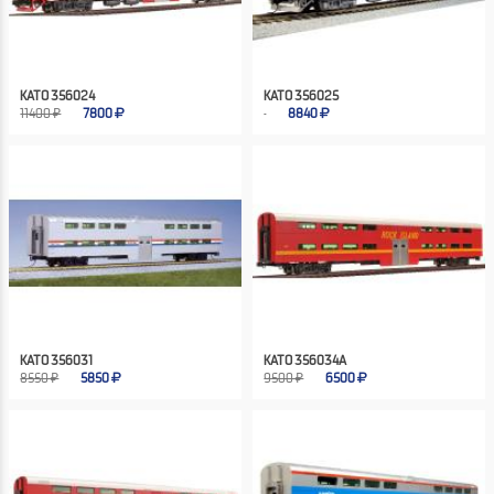
KATO 356024
KATO 356025
11400 ₽
7800
8840
KATO 356031
KATO 356034A
8550 ₽
5850
9500 ₽
6500