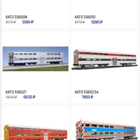
KATO 356008
KATO 356010
8170 ₽
5590
8170 ₽
5590
KATO 356021
KATO 356023A
9690 ₽
6630
7800