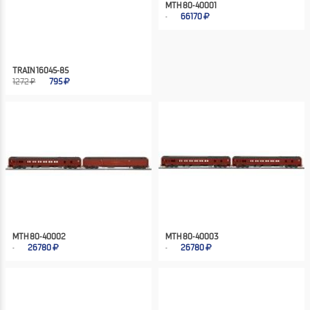
MTH 80-40001
66170
TRAIN 16045-85
1272 ₽
795
MTH 80-40002
MTH 80-40003
26780
26780