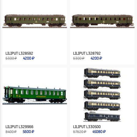
LILIPUT L328592
LILIPUT L328792
6300 ₽
4200
6300 ₽
4200
LILIPUT L329966
LILIPUT L330500
8400 ₽
5600
67620 ₽
45080