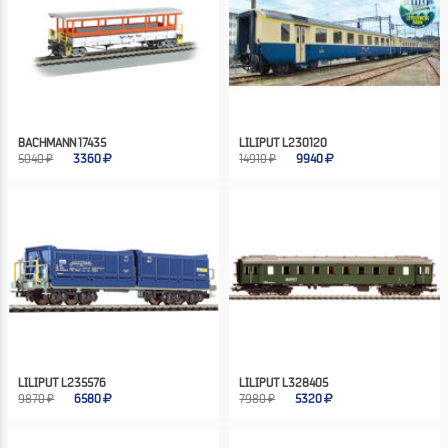
BACHMANN 17435
LILIPUT L230120
5040 ₽
3360
14910 ₽
9940
LILIPUT L235576
LILIPUT L328405
9870 ₽
6580
7980 ₽
5320