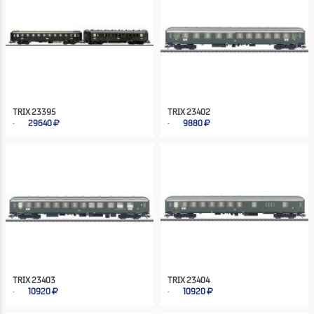
TRIX 23395
TRIX 23402
29640
9880
TRIX 23403
TRIX 23404
10920
10920