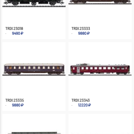
TRIX 23018
TRIX 23333
9490
9880
TRIX 23335
TRIX 23343
9880
12220