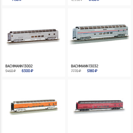
BACHMANN 13002
BACHMANN 13032
9450 ₽
6300
7770 ₽
5180