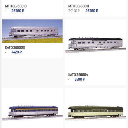
MTH 80-60010
MTH 80-60011
26780
39140 ₽
26780
KATO 356003
4420
KATO 356004
5590