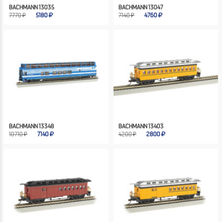
BACHMANN 13035
BACHMANN 13047
7770 ₽
5180
7140 ₽
4760
BACHMANN 13348
BACHMANN 13403
10710 ₽
7140
4200 ₽
2800