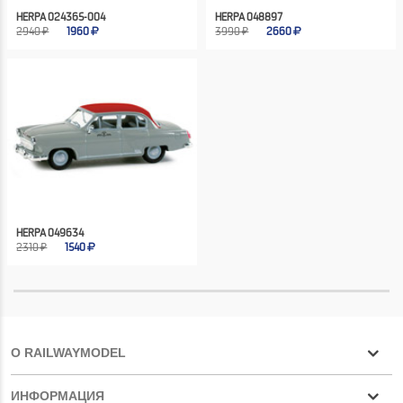
HERPA 024365-004
HERPA 048897
2940 ₽
1960
3990 ₽
2660
HERPA 049634
2310 ₽
1540
О RAILWAYMODEL
ИНФОРМАЦИЯ