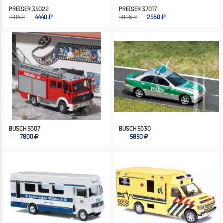
PREISER 35022
PREISER 37017
7104 ₽
4440
4096 ₽
2560
BUSCH 5607
BUSCH 5630
7800
5850