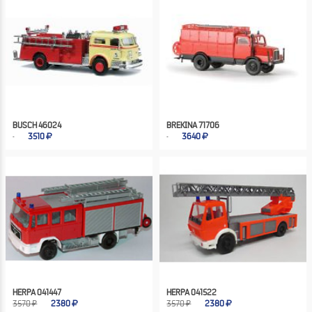
BUSCH 46024
BREKINA 71706
3510
3640
HERPA 041447
HERPA 041522
3570 ₽
2380
3570 ₽
2380