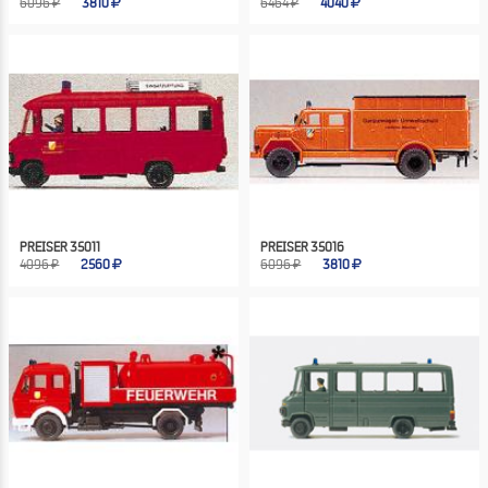
6096 ₽
3810
6464 ₽
4040
PREISER 35011
PREISER 35016
4096 ₽
2560
6096 ₽
3810