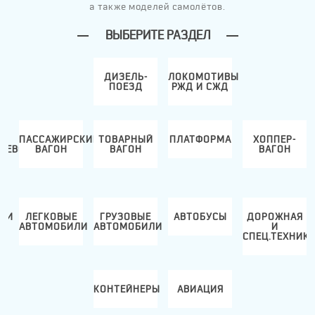
а также моделей самолётов.
ВЫБЕРИТЕ РАЗДЕЛ
ДИЗЕЛЬ-
ЛОКОМОТИВЫ
ПОЕЗД
РЖД И СЖД
ПАССАЖИРСКИЙ
ТОВАРНЫЙ
ПЛАТФОРМА
ХОППЕР-
ЛЕВОЗ
ВАГОН
ВАГОН
ВАГОН
ЛИ
ЛЕГКОВЫЕ
ГРУЗОВЫЕ
АВТОБУСЫ
ДОРОЖНАЯ
И
АВТОМОБИЛИ
АВТОМОБИЛИ
И
СПЕЦ.ТЕХНИК
КОНТЕЙНЕРЫ
АВИАЦИЯ