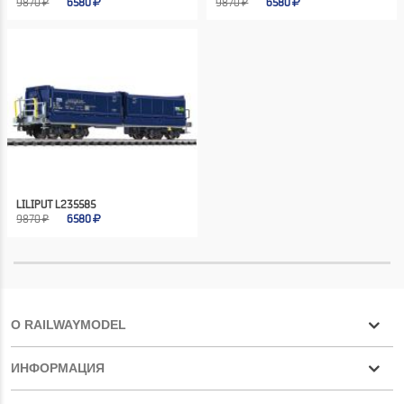
9870 ₽
6580
9870 ₽
6580
LILIPUT L235585
9870 ₽
6580
О RAILWAYMODEL
ИНФОРМАЦИЯ