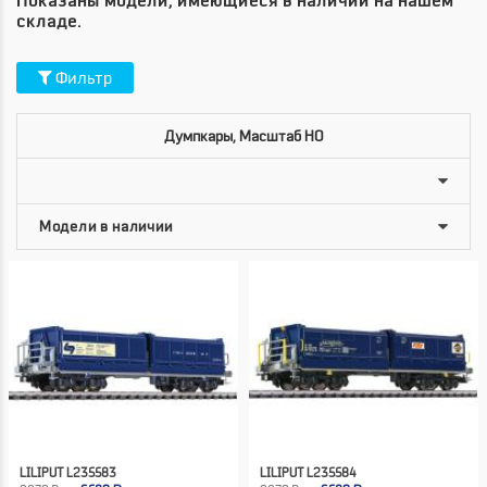
Показаны модели, имеющиеся в наличии на нашем
складе.
Фильтр
Думпкары, Масштаб HO
LILIPUT L235583
LILIPUT L235584