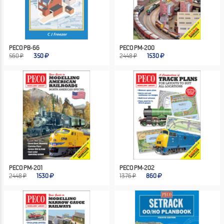
PECO PB-66
PECO PM-200
560 ₽
350
2448 ₽
1530
PECO PM-201
PECO PM-202
2448 ₽
1530
1376 ₽
860