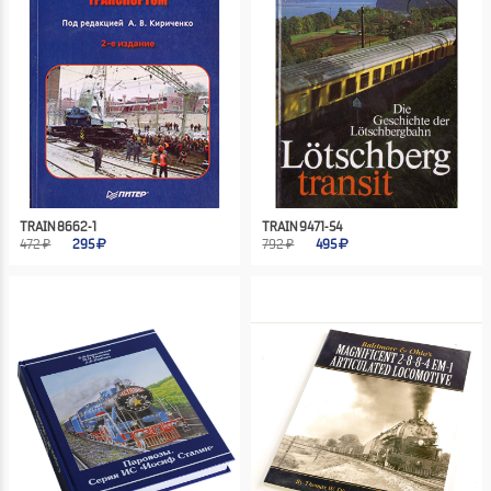
TRAIN 8662-1
TRAIN 9471-54
472 ₽
295
792 ₽
495