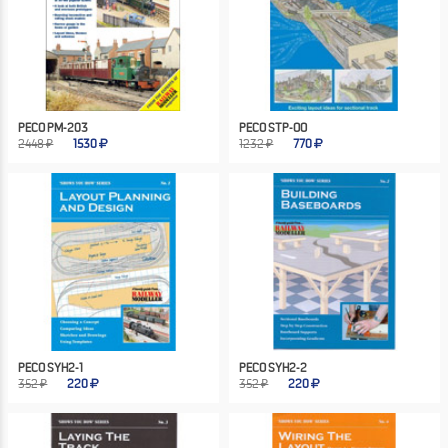
PECO PM-203
PECO STP-OO
2448 ₽
1530
1232 ₽
770
PECO SYH2-1
PECO SYH2-2
352 ₽
220
352 ₽
220