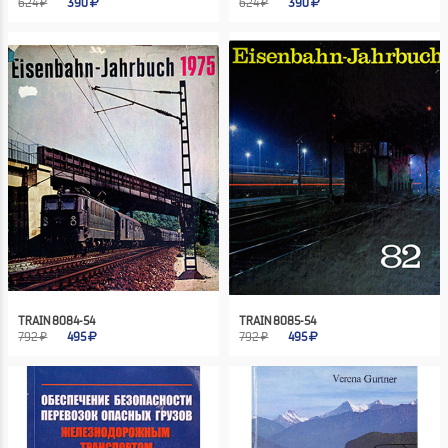
624 ₽
390
624 ₽
390
TRAIN 8084-54
TRAIN 8085-54
792 ₽
495
792 ₽
495