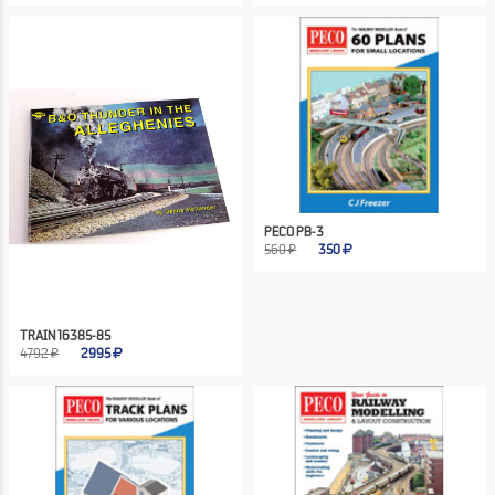
PECO PB-3
560 ₽
350
TRAIN 16385-85
4792 ₽
2995