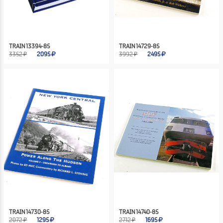
TRAIN 13394-85
TRAIN 14729-85
3352 ₽
2095
3992 ₽
2495
TRAIN 14730-85
TRAIN 14740-85
2072 ₽
1295
2712 ₽
1695