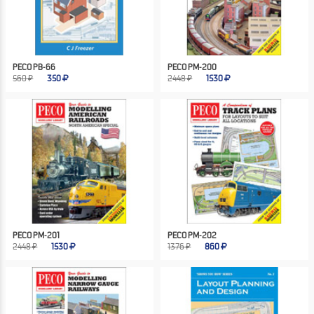
PECO PB-66
PECO PM-200
560 ₽
350
2448 ₽
1530
PECO PM-201
PECO PM-202
2448 ₽
1530
1376 ₽
860