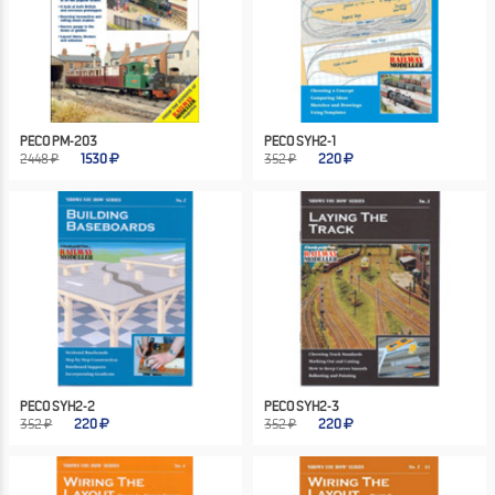
PECO PM-203
PECO SYH2-1
2448 ₽
1530
352 ₽
220
PECO SYH2-2
PECO SYH2-3
352 ₽
220
352 ₽
220