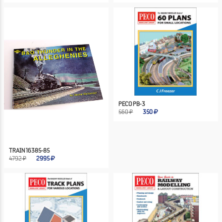
PECO PB-3
560 ₽
350
TRAIN 16385-85
4792 ₽
2995