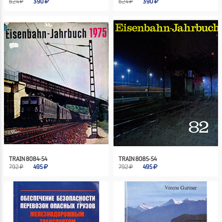
624 ₽
390
624 ₽
390
TRAIN 8084-54
TRAIN 8085-54
792 ₽
495
792 ₽
495