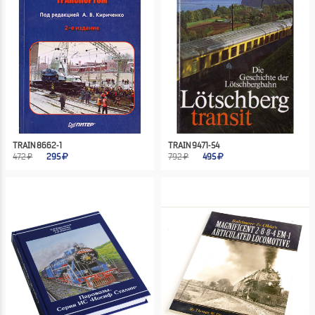
TRAIN 8662-1
TRAIN 9471-54
472 ₽
295
792 ₽
495