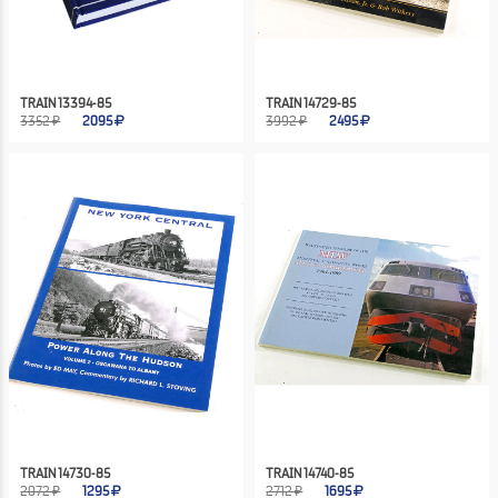
TRAIN 13394-85
TRAIN 14729-85
3352 ₽
2095
3992 ₽
2495
TRAIN 14730-85
TRAIN 14740-85
2072 ₽
1295
2712 ₽
1695