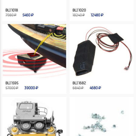
BLI 1018
BLI 1020
7980 ₽
5460
18240 ₽
12480
BLI 1595
BLI 1682
57000 ₽
39000
6840 ₽
4680