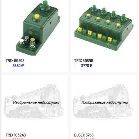
TRIX 66595
TRIX 66596
5850
3770
TRIX 103248
BUSCH 5765