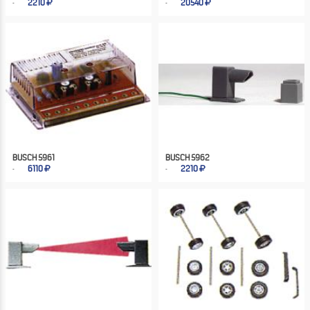
2210
20540
BUSCH 5961
BUSCH 5962
6110
2210