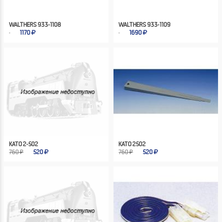
WALTHERS 933-1108
WALTHERS 933-1109
1170
1690
KATO 2-502
KATO 2502
760 ₽
520
760 ₽
520