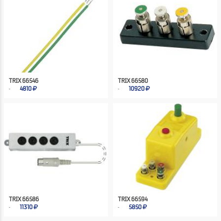
TRIX 66546
TRIX 66580
4810
10920
TRIX 66586
TRIX 66594
11310
5850