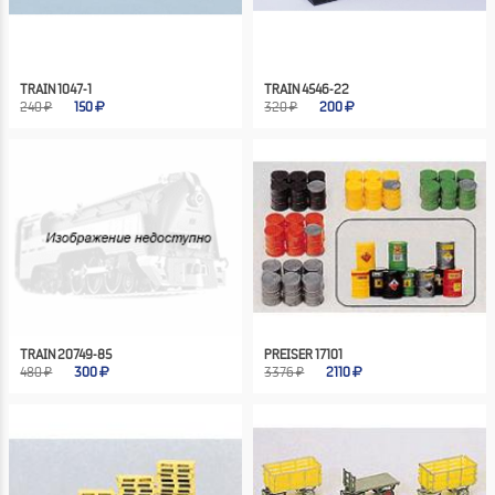
TRAIN 1047-1
TRAIN 4546-22
240 ₽
150
320 ₽
200
TRAIN 20749-85
PREISER 17101
480 ₽
300
3376 ₽
2110