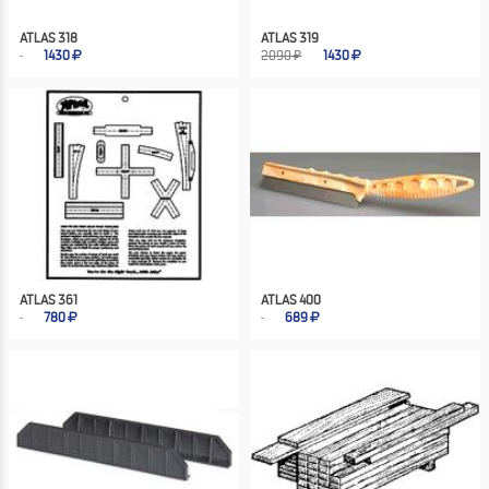
ATLAS 318
ATLAS 319
1430
2090 ₽
1430
ATLAS 361
ATLAS 400
780
689