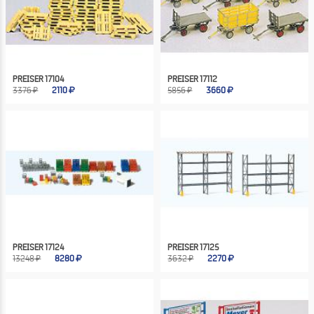
PREISER 17104
PREISER 17112
3376 ₽
2110
5856 ₽
3660
PREISER 17124
PREISER 17125
13248 ₽
8280
3632 ₽
2270