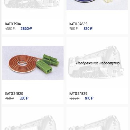
KATO 7504
KATO 24825
4180 ₽
2860
760 ₽
520
KATO 24826
KATO 24829
760 ₽
520
1330 ₽
910