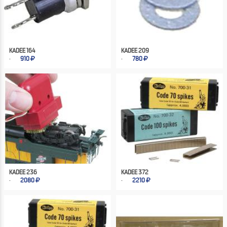
KADEE 164
KADEE 209
910
780
KADEE 236
KADEE 372
2080
2210