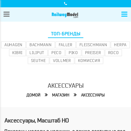
ТОП-БРЕНДЫ
AUHAGEN
BACHMANN
FALLER
FLEISCHMANN
HERPA
KIBRI
LILIPUT
PECO
PIKO
PREISER
ROCO
SEUTHE
VOLLMER
КОМИССИЯ
АКСЕССУАРЫ
ДОМОЙ
МАГАЗИН
АКСЕССУАРЫ
Аксессуары, Масштаб HO