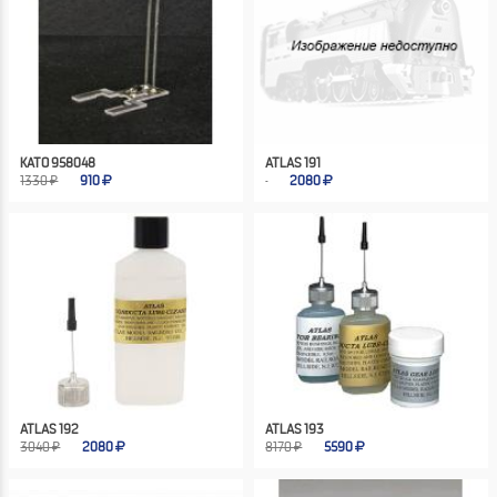
KATO 958048
ATLAS 191
1330 ₽
910
2080
ATLAS 192
ATLAS 193
3040 ₽
2080
8170 ₽
5590