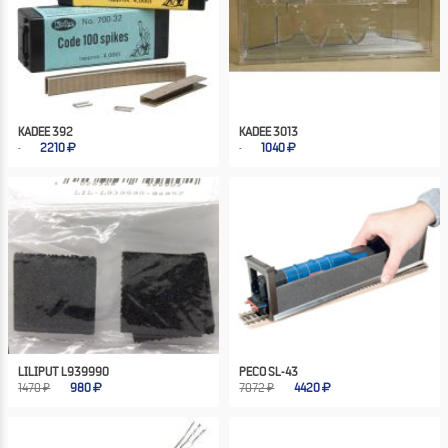
KADEE 392
KADEE 3013
2210
1040
LILIPUT L939990
PECO SL-43
1470 ₽
980
7072 ₽
4420