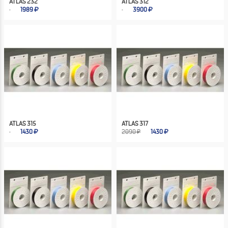
ATLAS 232
ATLAS 312
1989
3900
ATLAS 315
ATLAS 317
1430
2090 ₽
1430