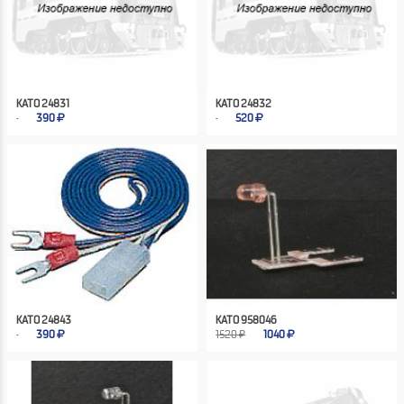
KATO 24831
KATO 24832
390
520
KATO 24843
KATO 958046
390
1520 ₽
1040