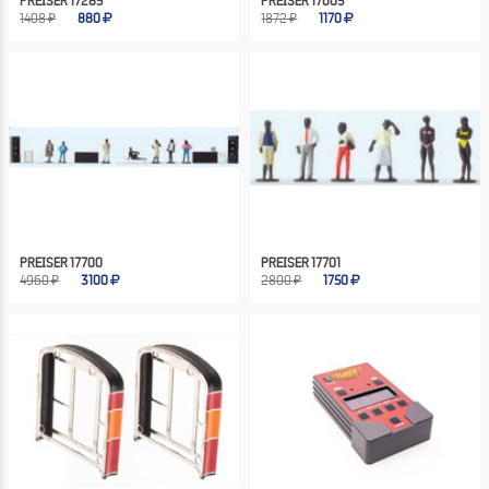
PREISER 17285
PREISER 17605
1408 ₽
880
1872 ₽
1170
PREISER 17700
PREISER 17701
4960 ₽
3100
2800 ₽
1750