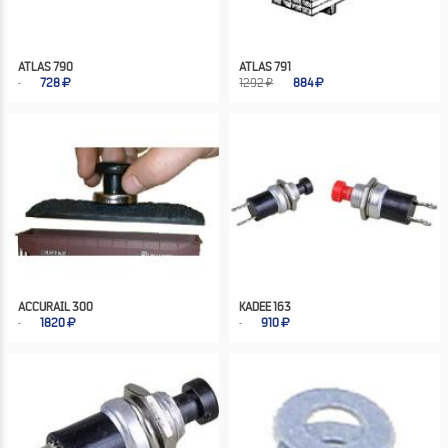
ATLAS 790
ATLAS 791
728
1292 ₽
884
ACCURAIL 300
KADEE 163
1820
910