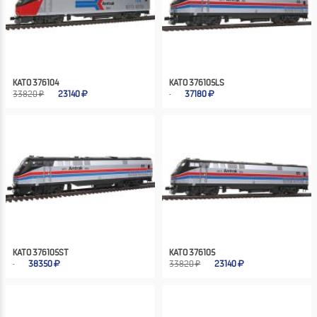
KATO 376104
KATO 376105LS
33820 ₽
23140
37180
KATO 376105ST
KATO 376105
38350
33820 ₽
23140