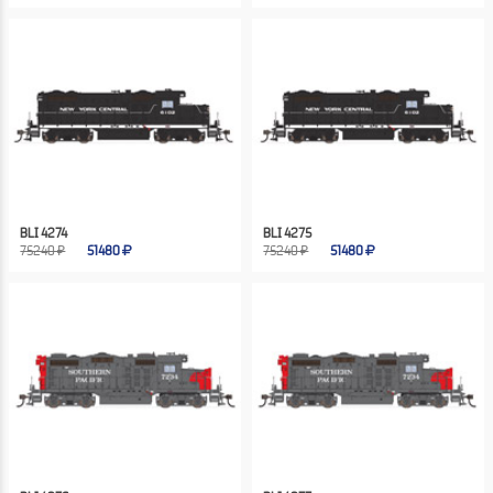
BLI 4274
BLI 4275
75240 ₽
51480
75240 ₽
51480