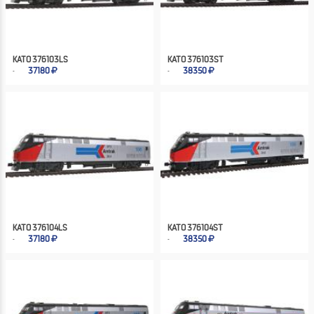
KATO 376103LS
KATO 376103ST
37180
38350
KATO 376104LS
KATO 376104ST
37180
38350