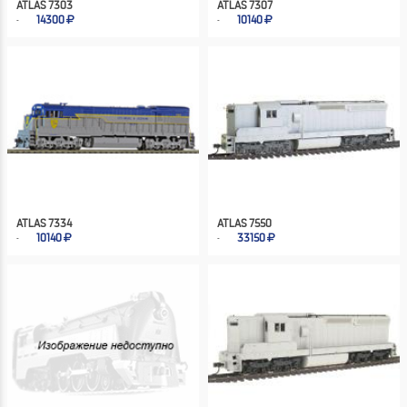
ATLAS 7303
ATLAS 7307
14300
10140
ATLAS 7334
ATLAS 7550
10140
33150