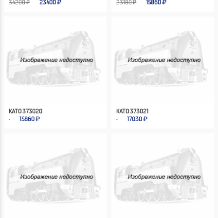
34200 ₽
23400
23180 ₽
15860
KATO 373020
KATO 373021
15860
17030