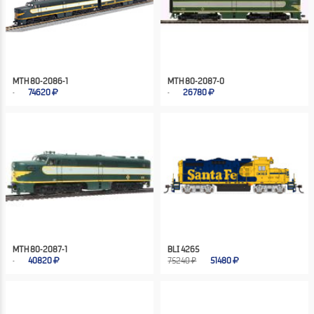
MTH 80-2086-1
MTH 80-2087-0
74620
26780
MTH 80-2087-1
BLI 4265
40820
75240 ₽
51480