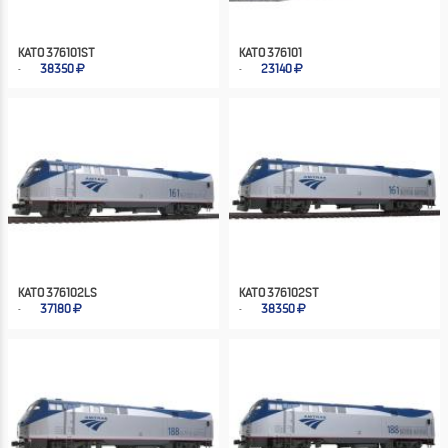
KATO 376101ST
KATO 376101
38350
23140
KATO 376102LS
KATO 376102ST
37180
38350