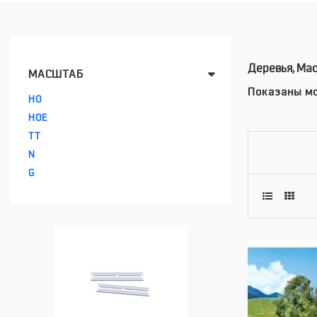
Деревья, Ма
МАСШТАБ
Показаны мо
HO
HOE
TT
N
G