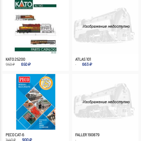
KATO 25200
ATLAS 101
950 ₽
650
663
PECO CAT-6
FALLER 190879
1440 ₽
900