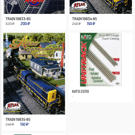
TRAIN 19833-85
TRAIN 19834-85
320 ₽
200
240 ₽
150
KATO 25110
TRAIN 19835-85
240 ₽
150