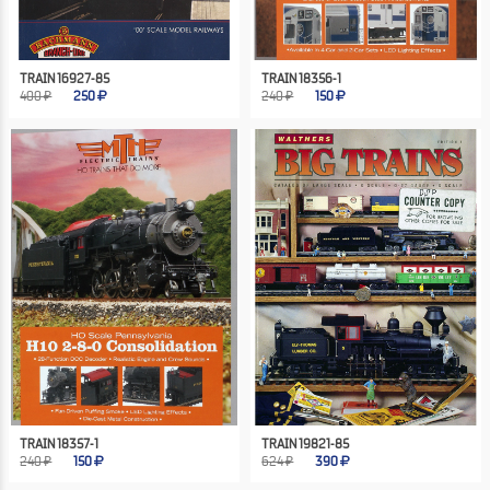
TRAIN 16927-85
TRAIN 18356-1
400 ₽
250
240 ₽
150
TRAIN 18357-1
TRAIN 19821-85
240 ₽
150
624 ₽
390