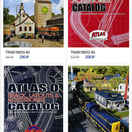
TRAIN 19830-85
TRAIN 19832-85
464 ₽
290
320 ₽
200