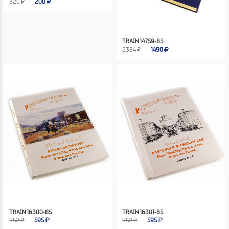
320 ₽
200
TRAIN 14759-85
2384 ₽
1490
TRAIN 16300-85
TRAIN 16301-85
952 ₽
595
952 ₽
595