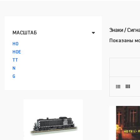
Знаки / Сигн
МАСШТАБ
Показаны мо
HO
HOE
TT
N
G