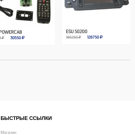
ESU 50200
 POWERCAB
185250 ₽
126750
0 ₽
30550
БЫСТРЫЕ ССЫЛКИ
Магазин