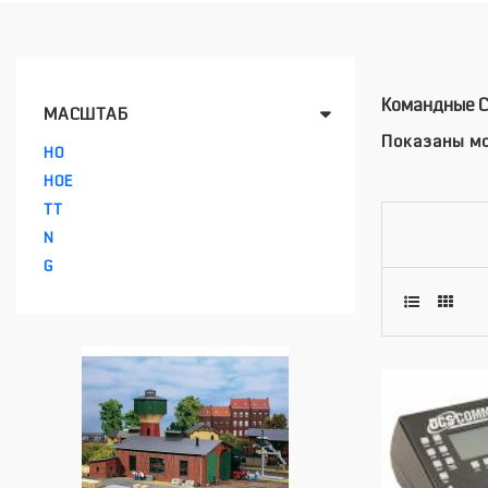
Командные С
МАСШТАБ
Показаны мо
HO
HOE
TT
N
G