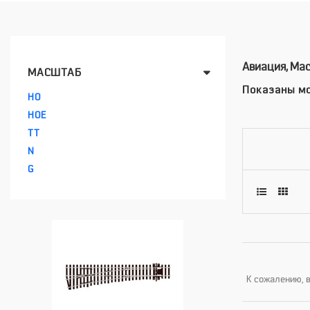
Авиация, Ма
МАСШТАБ
Показаны мо
HO
HOE
TT
N
G
К сожалению, в