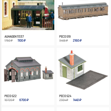
AUHAGEN 11337
PECO 519
1760 ₽
1100
3456 ₽
2160
PECO 522
PECO 524
10720 ₽
6700
2304 ₽
1440