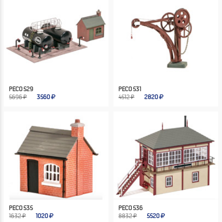
PECO 529
PECO 531
5696 ₽
3560
4512 ₽
2820
PECO 535
PECO 536
1632 ₽
1020
8832 ₽
5520