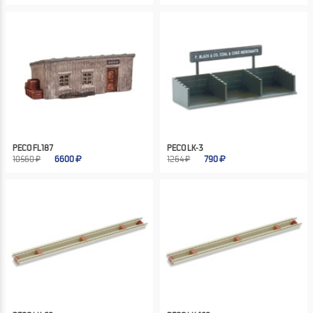
PECO FL187
PECO LK-3
10560 ₽
6600
1264 ₽
790