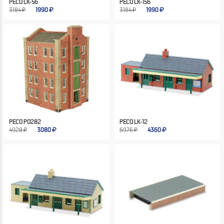
PECO LK-56
PECO LK-156
3184 ₽
1990
3184 ₽
1990
PECO PO282
PECO LK-12
4928 ₽
3080
6976 ₽
4360