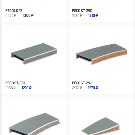
PECO LK-13
PECO ST-290
6976 ₽
4360
1936 ₽
1210
PECO ST-291
PECO ST-292
1936 ₽
1210
2512 ₽
1570