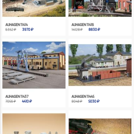
AUHAGEN 11414
AUHAGEN 11416
6352 ₽
3970
14128 ₽
8830
AUHAGEN 11437
AUHAGEN 11445
7056 ₽
4410
8048 ₽
5030