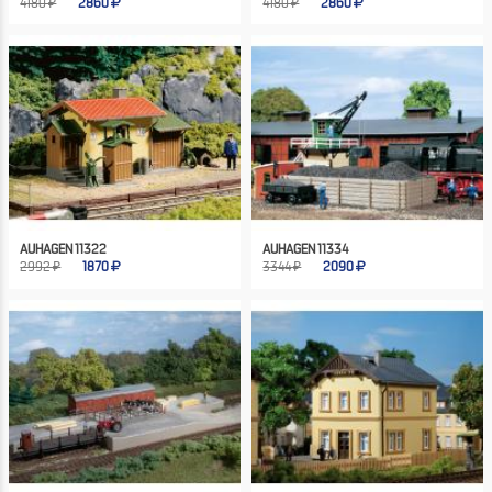
4180 ₽
2860
4180 ₽
2860
AUHAGEN 11322
AUHAGEN 11334
2992 ₽
1870
3344 ₽
2090