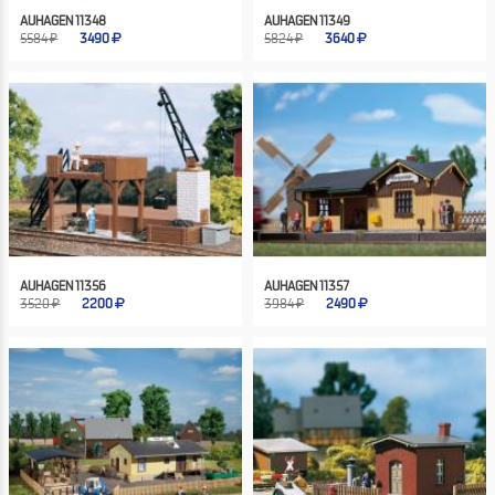
AUHAGEN 11348
AUHAGEN 11349
5584 ₽
3490
5824 ₽
3640
AUHAGEN 11356
AUHAGEN 11357
3520 ₽
2200
3984 ₽
2490