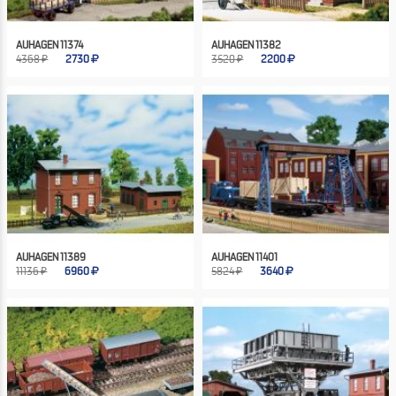
AUHAGEN 11374
AUHAGEN 11382
4368 ₽
2730
3520 ₽
2200
AUHAGEN 11389
AUHAGEN 11401
11136 ₽
6960
5824 ₽
3640