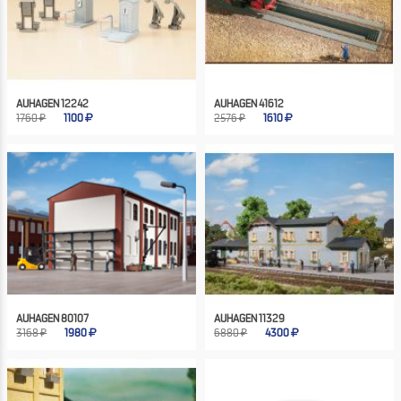
AUHAGEN 12242
AUHAGEN 41612
1760 ₽
1100
2576 ₽
1610
AUHAGEN 80107
AUHAGEN 11329
3168 ₽
1980
6880 ₽
4300