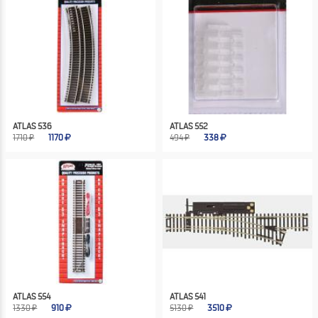
ATLAS 536
ATLAS 552
1710 ₽
1170
494 ₽
338
ATLAS 554
ATLAS 541
1330 ₽
910
5130 ₽
3510