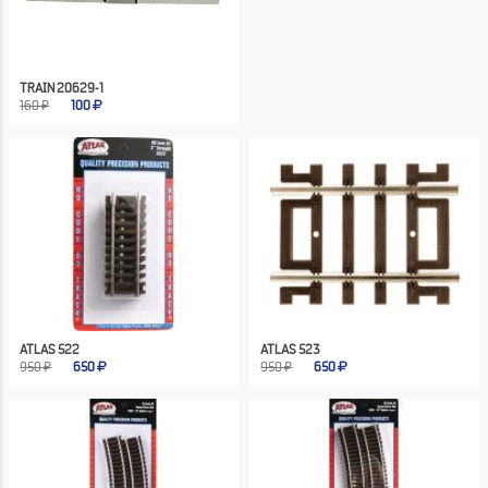
TRAIN 20629-1
160 ₽
100
ATLAS 522
ATLAS 523
950 ₽
650
950 ₽
650