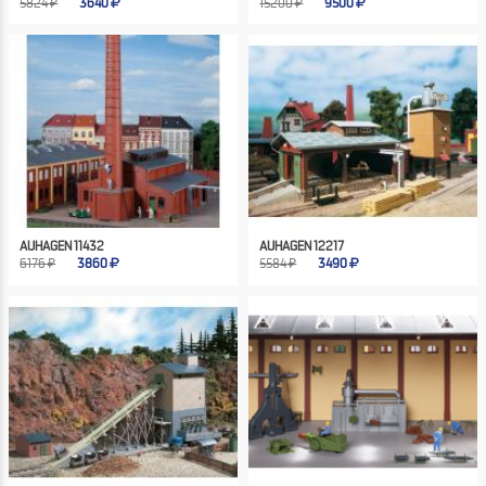
5824 ₽
3640
15200 ₽
9500
AUHAGEN 11432
AUHAGEN 12217
6176 ₽
3860
5584 ₽
3490