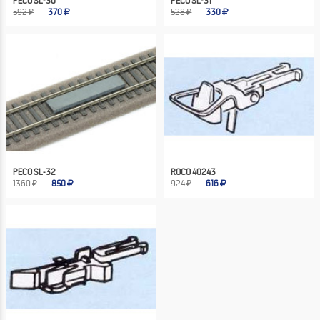
PECO SL-30
PECO SL-31
592 ₽
370
528 ₽
330
PECO SL-32
ROCO 40243
1360 ₽
850
924 ₽
616