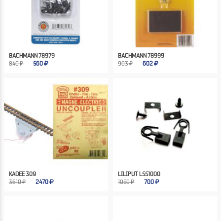
BACHMANN 78979
BACHMANN 78999
840 ₽
560
903 ₽
602
KADEE 309
LILIPUT L551000
3610 ₽
2470
1050 ₽
700