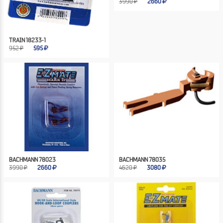
3990 ₽
2660
TRAIN 18233-1
952 ₽
595
BACHMANN 78023
BACHMANN 78035
3990 ₽
2660
4620 ₽
3080