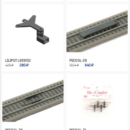
LILIPUT L939132
PECO SL-29
420 ₽
280
1024 ₽
640