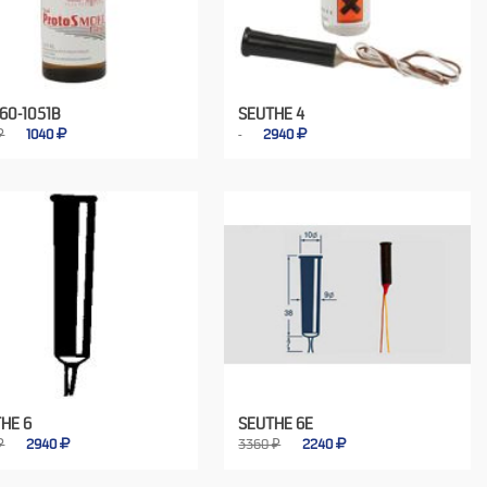
60-1051B
SEUTHE 4
₽
1040
2940
HE 6
SEUTHE 6E
₽
2940
3360 ₽
2240