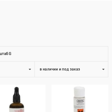
штаб G