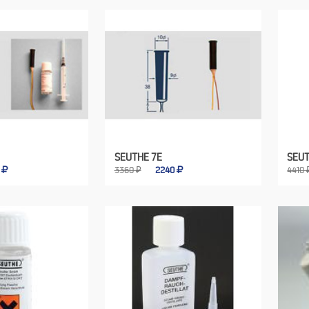
SEUTHE 7E
SEUT
0
3360 ₽
2240
4410 