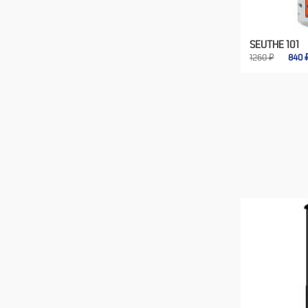
SEUTHE 101
1260 ₽
840