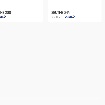
THE 200
SEUTHE 3-14
40
3360 ₽
2240