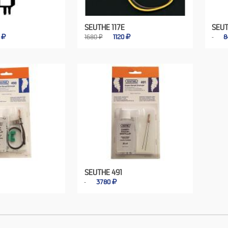
SEUTHE 117E
SEU
0
1680 ₽
1120
8
SEUTHE 491
3780