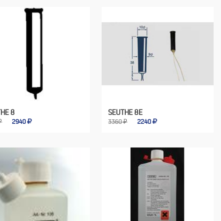
HE 8
SEUTHE 8E
₽
2940
3360 ₽
2240