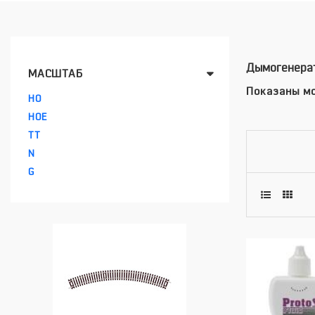
Дымогенерат
МАСШТАБ
Показаны мо
HO
HOE
TT
N
G