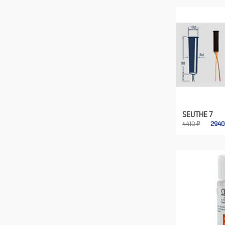
SEUTHE 7
4410 ₽
294