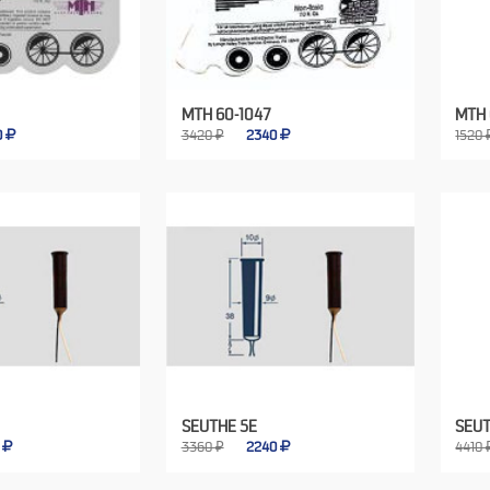
MTH 60-1047
MTH 
0
3420 ₽
2340
1520 
SEUTHE 5E
SEUT
0
3360 ₽
2240
4410 