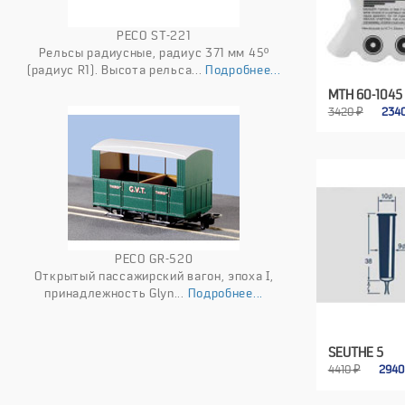
PECO ST-221
Рельсы радиусные, радиус 371 мм 45º
(радиус R1). Высота рельса...
Подробнее...
MTH 60-1045
3420 ₽
234
PECO GR-520
Открытый пассажирский вагон, эпоха I,
принадлежность Glyn...
Подробнее...
SEUTHE 5
4410 ₽
294