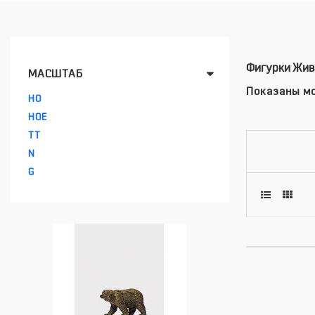
Фигурки Жив
МАСШТАБ
Показаны мо
HO
HOE
TT
N
G