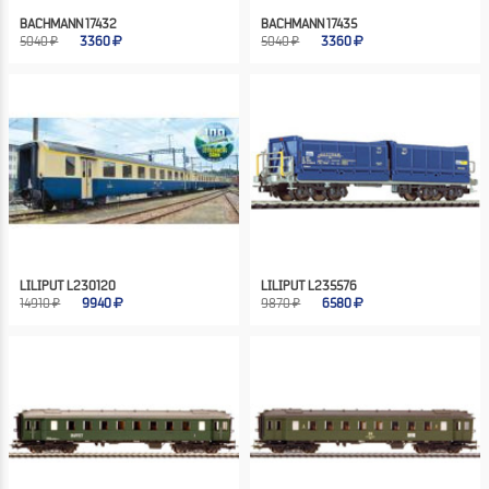
BACHMANN 17432
BACHMANN 17435
5040 ₽
3360
5040 ₽
3360
LILIPUT L230120
LILIPUT L235576
14910 ₽
9940
9870 ₽
6580