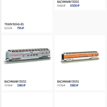
BACHMANN 13002
9450 ₽
6300
TRAIN 16045-85
1272 ₽
795
BACHMANN 13032
BACHMANN 13035
7770 ₽
5180
7770 ₽
5180