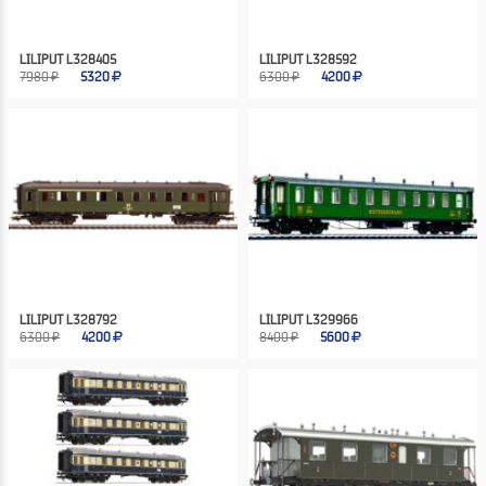
LILIPUT L328405
LILIPUT L328592
7980 ₽
5320
6300 ₽
4200
LILIPUT L328792
LILIPUT L329966
6300 ₽
4200
8400 ₽
5600