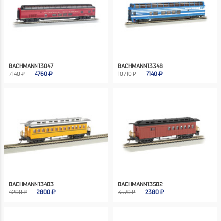
BACHMANN 13047
BACHMANN 13348
7140 ₽
4760
10710 ₽
7140
BACHMANN 13403
BACHMANN 13502
4200 ₽
2800
3570 ₽
2380