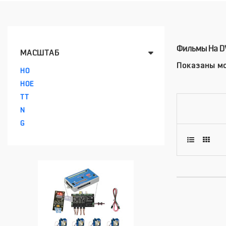
Фильмы На D
МАСШТАБ
Показаны мо
HO
HOE
TT
N
G