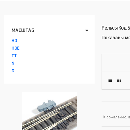
Рельсы Код 5
МАСШТАБ
Показаны мо
HO
HOE
TT
N
G
К сожалению, в