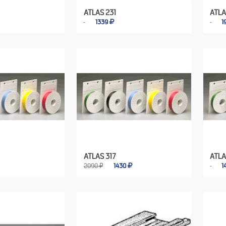
ATLAS 231
ATLA
1339
1
ATLAS 317
ATLA
2090 ₽
1430
1