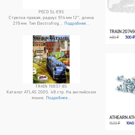
PECO SL-E95
Стрелка правая, радиус 914 мм 12°, длина
219 мм. Тип Electrofrog....
Подробнее...
TRAIN 20749
480 ₽
300
TRAIN 19837-85
Каталог ATLAS 2005. 48 стр. На английском
языке.
Подробнее...
ATHEARN AT
1520 ₽
1040