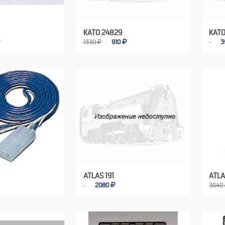
KATO 24829
KATO
1330 ₽
910
3
ATLAS 191
ATLA
2080
3040