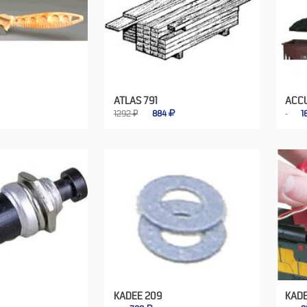
ATLAS 791
ACC
1292 ₽
884
1
KADEE 209
KADE