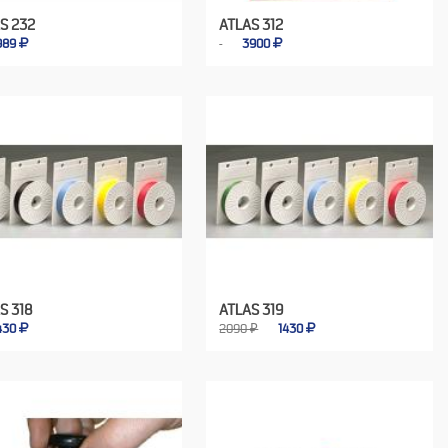
S 232
ATLAS 312
989
3900
S 318
ATLAS 319
430
2090 ₽
1430