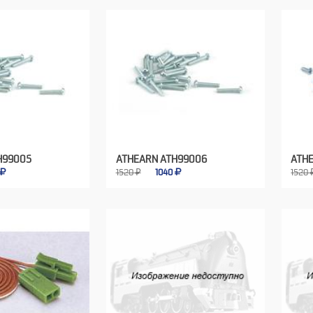
H99005
ATHEARN ATH99006
ATH
1520 ₽
1040
1520 