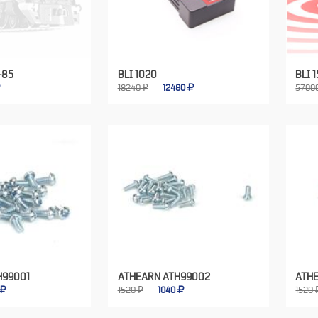
-85
BLI 1020
BLI 
18240 ₽
12480
5700
H99001
ATHEARN ATH99002
ATH
1520 ₽
1040
1520 