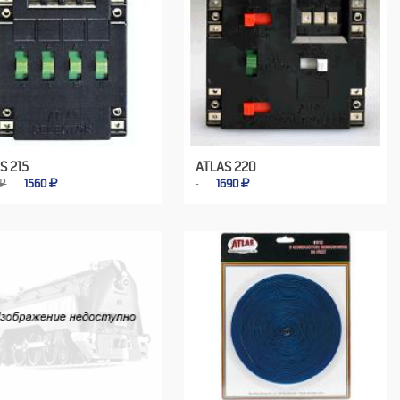
S 215
ATLAS 220
 ₽
1560
1690