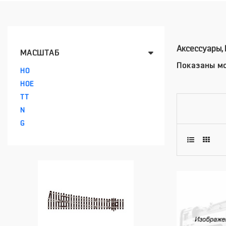
Аксессуары,
МАСШТАБ
Показаны мо
HO
HOE
TT
N
G