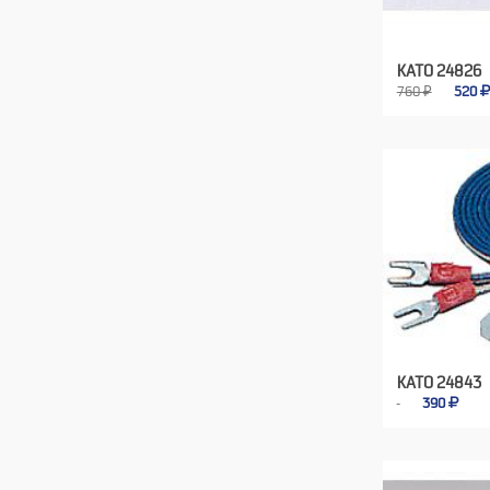
KATO 24826
760 ₽
520
KATO 24843
390