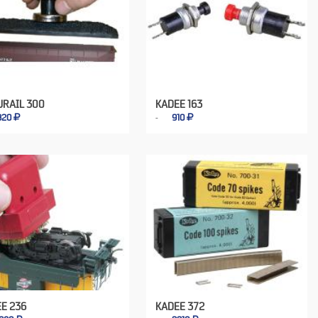
URAIL 300
KADEE 163
820
910
E 236
KADEE 372