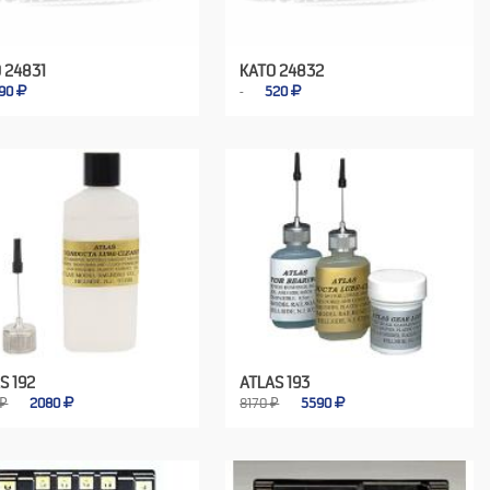
 24831
KATO 24832
90
520
S 192
ATLAS 193
 ₽
2080
8170 ₽
5590