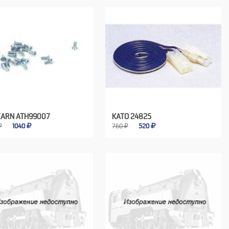
EARN ATH99007
KATO 24825
₽
1040
760 ₽
520