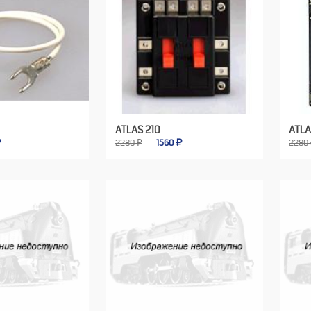
ATLAS 210
ATLA
2280 ₽
1560
2280