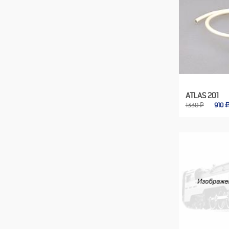
ATLAS 201
1330 ₽
910