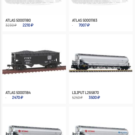
ATLAS 50001180
ATLAS 50001183
3230 ₽
2210
7007
ATLAS 50001184
LILIPUT L265870
2470
5250 ₽
3500