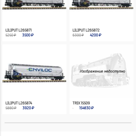
LILIPUT L265871
LILIPUT L265872
5250 ₽
3500
6300 ₽
4200
LILIPUT L265874
TRIX 15509
5880 ₽
3920
154830