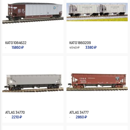
KATO 1064622
KATO 1860209
15860
4940 ₽
3380
ATLAS 34770
ATLAS 34777
2210
2860