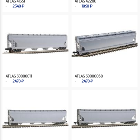
ATLAS 41351
ATLAS 42200
2340
1950
ATLAS 50000011
ATLAS 50000068
2470
2470