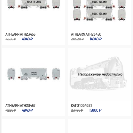
ATHEARN ATH23455
ATHEARN ATH23456
7220 ₽
4940
20520 ₽
14040
ATHEARN ATH23457
KATO 1064621
7220 ₽
4940
23180 ₽
15860